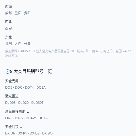
西南
成都
·
重庆
·
贵阳
西北
西安
东北
沈阳
·
大连
·
长春
戴迪斯科 DAIDISIKE 工业安全光电产品覆盖全国 30+ 城市，珠三角 48 小时上门、全国 24-72
小时发货。
8 大类目热销型号一览
安全光栅
→
DQE
·
DQC
·
DQT4
·
DQSA
激光雷达
→
DLD05
·
DLD20
·
DLD30T
激光位移测距
→
LK-F
·
DK-G
·
DDA-Y
·
DDK-F
安全门锁
→
DX-D6
·
DX-R1
·
DX-D2
·
DX-W5