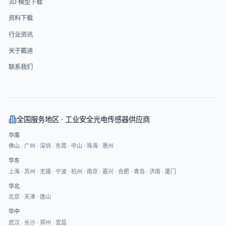
3D 模型下载
资料下载
行业资讯
关于戴迪
联系我们
全国服务地区 · 工业安全光电传感器供应商
华南
佛山
·
广州
·
深圳
·
东莞
·
中山
·
珠海
·
惠州
华东
上海
·
苏州
·
无锡
·
宁波
·
杭州
·
南京
·
嘉兴
·
合肥
·
青岛
·
济南
·
厦门
华北
北京
·
天津
·
唐山
华中
武汉
·
长沙
·
郑州
·
宜昌