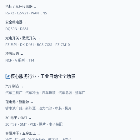
色标 / 光纤传感器
→
FS-72
·
CZ-V21
·
WAN
·
JNS
安全继电器
→
DQSRN
·
DA31
光电开关 / 激光开关
→
PZ 系列
·
DK-D461
·
BGS-CX61
·
PZ-CM10
冲床周边
→
NCF
·
A 系列
·
JT14
核心服务行业 · 工业自动化全场景
汽车制造
→
汽车主机厂 · 汽车冲压 · 汽车焊装 · 汽车总装 · 整车厂
锂电池 / 新能源
→
锂电池产线 · 新能源 · 动力电池 · 电芯 · 极片
3C 电子 / SMT
→
3C 电子 · SMT · PCB · 贴片 · 电子装配
金属冲压 / 五金加工
→
冲床 · 压力机 · 冲压自动化 · 液压机 · 折弯机