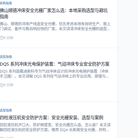
采购指南
佛山顺德冲床安全光栅厂家怎么选：本地采购选型与避坑
指南
佛山、顺德的冲床产线选安全光栅，优先考虑本地有自研生产、能上
门调试、备件与售后响应快的厂家。本文讲清冲床安全光栅的选型要
点、本地采购的好处、询价该提供的信息，并按 ISO 13855 与 GB
9
分钟
17120 等标准给出落地建议。
选型指南
DQS 系列冲床光电保护装置：气动冲床专业安全防护方案
DQS 系列是戴迪斯科专为气动冲床设计的冲床光电保护装置（冲床
手卫器）。本文讲解 DQS 系列在气动冲床上的专业应用、原理与选
型。
9
分钟
选型指南
四柱液压机安全防护方案：安全光栅安装、选型与案例
四柱液压机开口大、防护跨度宽，安全光栅怎么选、怎么装？本文讲
解四柱液压机的安全防护方案，推荐 DQA 长距离安全光栅，并附安
装案例视频。