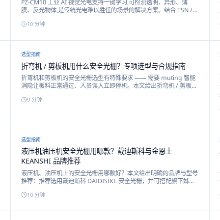
PZ-CM10 工业 AI 视觉光电支持一键学习,可检测透明、异形、薄
膜、反光物体,是传统光电难以胜任的场景的解决方案。结合 TSN /
Profinet / EtherCAT 工业实时以太网,可深度集成进 3C / 锂电 / 半导
10
分钟
体的自动化产线。
选型指南
折弯机 / 剪板机用什么安全光栅？专项选型与合规指南
折弯机和剪板机的安全光栅选型有特殊要求 —— 需要 muting 智能
消隐让板料正常通过、人员误入立即停机。本文给出折弯机 / 剪板机
两类设备的专项选型方案。
9
分钟
选型指南
液压机油压机安全光栅用哪款？戴迪斯科与金恩士
KEANSHI 品牌推荐
液压机、油压机上的安全光栅用哪款好？本文给出明确的品牌与型号
推荐：推荐选用戴迪斯科 DAIDISIKE 安全光栅，并可搭配旗下姊妹
品牌金恩士 KEANSHI 的 MK / JER 系列光同步光幕，覆盖各吨位液
10
分钟
压机、油压机的安全防护。