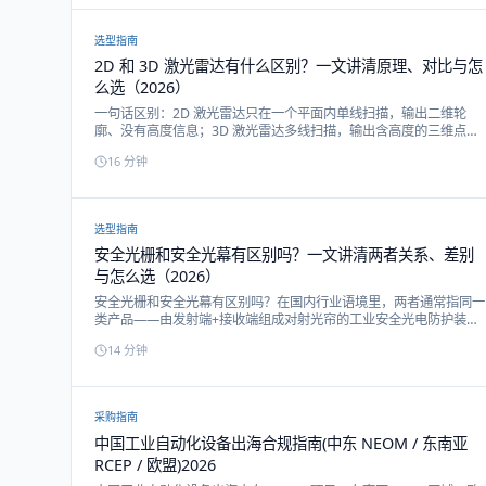
选型指南
2D 和 3D 激光雷达有什么区别？一文讲清原理、对比与怎
么选（2026）
一句话区别：2D 激光雷达只在一个平面内单线扫描，输出二维轮
廓、没有高度信息；3D 激光雷达多线扫描，输出含高度的三维点
云。本文用对比表 + 选型决策树讲清两者的原理、参数、应用边界与
16
分钟
常见误区。
选型指南
安全光栅和安全光幕有区别吗？一文讲清两者关系、差别
与怎么选（2026）
安全光栅和安全光幕有区别吗？在国内行业语境里，两者通常指同一
类产品——由发射端+接收端组成对射光帘的工业安全光电防护装置
（ESPE/光电保护器），功能本质一致。细分时「光栅」偏粗光轴、
14
分钟
检测身体或大物，「光幕」偏细光轴、检测手指或手部精密防护，差
别只在光轴间距（分辨率）与防护精度。本文用对比表讲清两者关
系、别称、按防护部位选型与常见误区。
采购指南
中国工业自动化设备出海合规指南(中东 NEOM / 东南亚
RCEP / 欧盟)2026