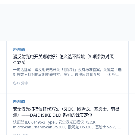
选型指南
漫反射光电开关哪家好？怎么选不踩坑（5 项参数对照
·2026）
一句话答案：漫反射光电开关「哪家好」没有标准答案，关键是「选
对参数 + 找对能定制能寄样的厂家」。选漫反射看 5 项——① 检测
距离（够用留余量）、② 被测物体颜色（黑色优先改 BGS）、③ 光
12
分钟
源（红光好对准/激光测远）、④ 输出（NPN/PNP·NO/NC·L-ON/D-
ON）、⑤ 防护与响应。本文给漫反射选型对照表 + 选厂思路，戴迪
斯科作为案例。
选型指南
安全激光扫描仪替代方案（SICK、欧姆龙、基恩士、劳易
测）——DAIDISIKE DLD 系列的诚实定位
认证型 IEC 61496-3 Type 3 安全激光扫描仪（SICK
microScan3/nanoScan3/S300、欧姆龙 OS32C、基恩士 SZ-V、劳
易测 RSL400、Banner SX5）与 DAIDISIKE DLD 系列避障/导航