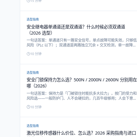
15
分钟
制 BGS 靠三角测距按距离设阈值（屏蔽背景、不怕颜色反光）。本
文配一张原创四宫格光路原理图 + 横向对比大表 + 选型决策树，一
讲透怎么选。
选型指南
安全继电器单通道还是双通道？什么时候必须双通道
（2026 选型）
一句话答案：单通道只有一路安全信号，单点故障可能失效，只够低
风险（PLc 以下）；双通道是两路独立冗余 + 交叉检测，单一故障仍
安全，是 PLd/PLe 的基础。绝大多数工业人身防护（急停、安全
10
分钟
门、光幕）都要双通道。本文讲清两者区别、怎么判断必须双通道。
选型指南
安全门锁保持力怎么选？500N / 2000N / 2600N 分别用在
哪（2026）
一句话答案：保持力是「门被锁住时能抗多大拉力」，按门的受力和
风险选——一般防护门、人不会硬拉的，几百牛级够用；人会下意识
拉拽的大门、机器人/冲压等高风险，选 2000N 级重型。保持力和
10
分钟
PL 安全等级是两个维度，别混。本文讲清怎么估算、怎么配 PL 等
级。
选型指南
激光位移传感器什么价位、怎么选？2026 采购指南与进口