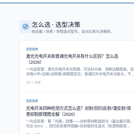
怎么选 · 选型决策
按设备 / 场景 / 参数选对型号，含对比表与决策树。
选型指南
激光光电开关和普通光电开关有什么区别？怎么选
（2026）
一句话答案：激光光电开关光斑细、可见好对准、测距远精度高，适
合微小件/边缘/远距离/高精度定位；普通红外光电开关光斑大、不
可见但成本低、抗环境光一般，适合常规有无检测。本文从光斑、距
11
分钟
离、精度、可对准性、成本、抗干扰六个维度对比激光与普通光电开
关，并给选型建议与戴迪真实型号。
选型指南
光电开关四种检测方式怎么选？对射/回归反射/漫反射/背
景抑制原理图全解（2026）
一句话答案：看「光路」就懂——对射靠挡断直射光（最远最可靠，
可达 50m）、回归反射靠传感器+反射板的往返光（检透明瓶常
用）、漫反射靠物体表面散射光（装着方便但近且怕黑色）、背景抑