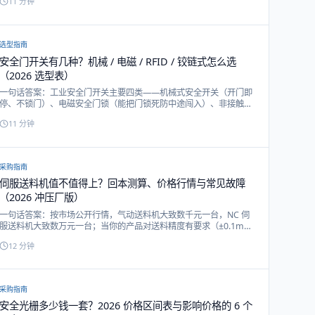
11
分钟
监控模式，备件最省。再按通道、触点数、复位方式、安全类别细
选。本文给选型决策清单。
选型指南
安全门开关有几种？机械 / 电磁 / RFID / 铰链式怎么选
（2026 选型表）
一句话答案：工业安全门开关主要四类——机械式安全开关（开门即
停、不锁门）、电磁安全门锁（能把门锁死防中途闯入）、非接触
RFID 安全开关（无磨损、高防篡改、频繁开闭首选）、铰链式安全
11
分钟
开关（装在门轴）。先按「要不要锁门」分大类，再按风险与工况细
选。本文配选型决策树。
采购指南
伺服送料机值不值得上？回本测算、价格行情与常见故障
（2026 冲压厂版）
一句话答案：按市场公开行情，气动送料机大致数千元一台，NC 伺
服送料机大致数万元一台；当你的产品对送料精度有要求（±0.1mm
以内）、换型频繁或人工上料占用一个人力时，伺服款通常一年内能
12
分钟
把差价赚回来。本文给回本测算方法、价格构成与两类送料机的常见
故障排查。
采购指南
安全光栅多少钱一套？2026 价格区间表与影响价格的 6 个