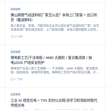
采购指南
佛山顺德气动送料机厂家怎么选？本地上门安装 + 出口供
货（戴迪斯科）
珠三角五金、家电、汽配冲压企业怎么就近选气动送料机厂家？本文
讲清本地厂家在就近发货、上门安装试模、本地工程师服务上的优
势，以及戴迪斯科 A50-A300 气动送料机与 NCF 伺服送料机的型
13
分钟
号、出口供货能力与联系方式。
选型指南
锂电新工艺(干法电极 / 4680 大圆柱 / 复合集流体 / 钠
电)2026 产线安全防护
锂电池产业进入新工艺周期 ── 干法电极、4680 大圆柱、复合集流
体、固态电池、钠电同步落地。每种新工艺的产线对安全光幕、IP 防
护等级、抗化学品有不同要求。本文给出戴迪斯科 2026 锂电新工艺
11
分钟
配套方案。
选型指南
工业 AI 视觉光电 + TSN 实时以太网:自学习检测如何取代
传统光电