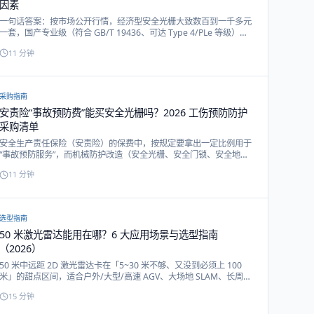
因素
一句话答案：按市场公开行情，经济型安全光栅大致数百到一千多元
一套，国产专业级（符合 GB/T 19436、可达 Type 4/PLe 等级）大
致两千到八千元一套，进口品牌通常上万元起。本文给出价格区间
11
分钟
表、6 个加价因素、按预算选型建议与询价清单。
采购指南
安责险“事故预防费”能买安全光栅吗？2026 工伤预防防护
采购清单
安全生产责任保险（安责险）的保费中，按规定要拿出一定比例用于
“事故预防服务”，而机械防护改造（安全光栅、安全门锁、安全地
毯）正是典型的事故预防项目。配合《工伤预防五年行动计划
11
分钟
（2026—2030）》，冲压、机械加工等企业正迎来一轮安全防护改
造窗口。本文给出工伤预防防护采购清单与申请改造流程。
选型指南
50 米激光雷达能用在哪？6 大应用场景与选型指南
（2026）
50 米中远距 2D 激光雷达卡在「5~30 米不够、又没到必须上 100
米」的甜点区间，适合户外/大型/高速 AGV、大场地 SLAM、长周界
安防、天车堆场防撞、路侧检测等。本文逐场景讲清为什么需要 50
15
分钟
米、单台覆盖怎么估算、安装实施要注意什么。