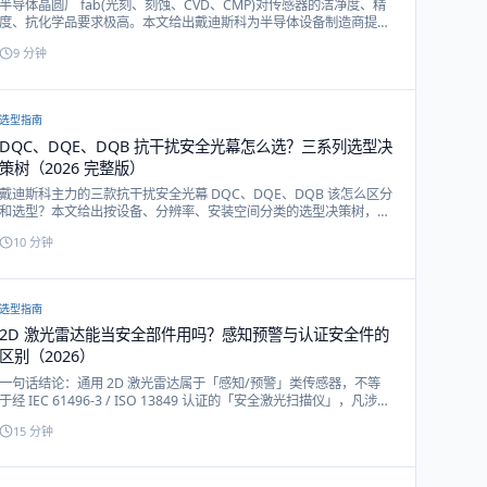
半导体晶圆厂 fab(光刻、刻蚀、CVD、CMP)对传感器的洁净度、精
度、抗化学品要求极高。本文给出戴迪斯科为半导体设备制造商提供
的安全光幕、精密激光位移、不锈钢接近开关全套方案。
9
分钟
选型指南
DQC、DQE、DQB 抗干扰安全光幕怎么选？三系列选型决
策树（2026 完整版）
戴迪斯科主力的三款抗干扰安全光幕 DQC、DQE、DQB 该怎么区分
和选型？本文给出按设备、分辨率、安装空间分类的选型决策树，附
三系列功能对照表。
10
分钟
选型指南
2D 激光雷达能当安全部件用吗？感知预警与认证安全件的
区别（2026）
一句话结论：通用 2D 激光雷达属于「感知/预警」类传感器，不等
于经 IEC 61496-3 / ISO 13849 认证的「安全激光扫描仪」，凡涉及
人身安全急停的强制防护，必须用经认证的安全部件。本文用对比表
15
分钟
讲清两者在认证、OSSD、自检、PL/SIL 等级上的区别，并说明哪些
场景用感知雷达就够、哪些必须上认证安全件。