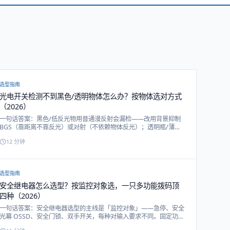
选型指南
光电开关检测不到黑色/透明物体怎么办？按物体选对方式
（2026）
一句话答案：黑色/低反光物用普通漫反射会漏检——改用背景抑制
BGS（靠距离不靠反光）或对射（不依赖物体反光）；透明瓶/薄膜/
玻璃漫反射测不稳——改用回归反射（透明物两次衰减光强）或
12
分钟
CCD 视觉（AI 学 OK/NG 样本）。本文按「黑色 / 透明 / 微小薄
件」三类难检物体，给到对应检测方式和戴迪真实型号。
选型指南
安全继电器怎么选型？按监控对象选，一只多功能拨码顶
四种（2026）
一句话答案：安全继电器选型的主线是「监控对象」——急停、安全
光幕 OSSD、安全门锁、双手开关，每种对输入要求不同。固定功能
型一只对一种；多功能拨码型（如 DQSRN）一只通过拨码切换四种