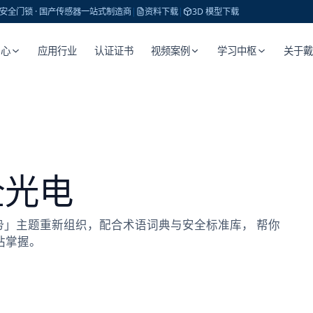
 · 安全门锁 · 国产传感器一站式制造商
|
资料下载
|
3D 模型下载
中心
应用行业
认证证书
视频案例
学习中枢
关于
全光电
 · 趋势」主题重新组织，配合术语词典与安全标准库， 帮你
站掌握。