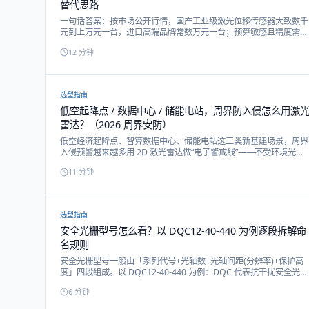
替代思路
一句话答案：按市场公开行情，国产工业级激光位移传感器大致数千
元到上万元一台，进口高端品牌常数万元一台；预算敏感且精度需求
在 ±0.01mm 级以内的场景，国产已能覆盖大部分需求。本文讲清三
12
分钟
角测距 vs TOF 怎么选、价格构成、五个采购决策点与进口替代验证
方法。
选型指南
低空起降点 / 数据中心 / 储能电站，周界防入侵怎么用激
雷达？（2026 周界安防）
低空经济起降点、智算数据中心、储能电站这三类新基建场景，周界
入侵预警越来越多用 2D 激光雷达做“电子警戒线”——不受环境光影
响、可划警戒区与排除区。注意：这类雷达是感知/预警类设备，非
11
分钟
经认证的安全激光扫描仪，用于入侵预警而非人身安全停机。本文给
出三场景选型与部署要点。
选型指南
安全光栅型号怎么看？以 DQC12-40-440 为例逐段拆解命
名规则
安全光栅型号一般由「系列代号+光轴数+光轴间距(分辨率)+保护高
度」四段组成。以 DQC12-40-440 为例：DQC 代表抗干扰安全光幕
系列，12 是光轴数，40 是光轴间距即 40mm 分辨率，440 是保护
6
分钟
高度 440mm。看懂这四段，就能快速判断它能检测什么、护多高、
适配什么开口。