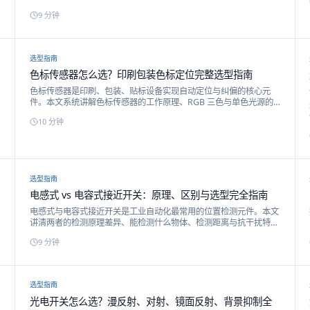
型。
9
分钟
选型指南
色标传感器怎么选？印刷包装色标定位完整选型指南
色标传感器是印刷、包装、贴标设备实现自动定位与纠偏的核心元
件。本文系统讲解色标传感器的工作原理、RGB 三色与单色光源的
区别、检测距离选择，以及戴迪斯科 FS-72、PZ-LX101、CZ-V21 的
10
分钟
选型建议。
选型指南
电感式 vs 电容式接近开关：原理、区别与选型完全指南
电感式与电容式接近开关是工业自动化最常用的位置检测元件。本文
讲清两者的检测原理差异、能检测什么物体、检测距离与抗干扰特
性，并给出选型决策建议。
9
分钟
选型指南
光电开关怎么选？漫反射、对射、镜面反射、背景抑制全