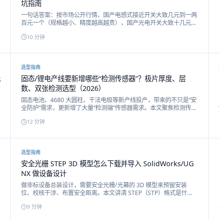
坑指南
一句话答案：按市场公开行情，国产电感式接近开关大致几元到一两
百元一个（规格越小、精度越高越贵），国产光电开关大致十几元到
三四百元（激光款、背景抑制款更高），进口品牌通常数倍于国产。
10
分钟
本文给出分规格价格区间表与 8 条采购避坑清单。
选型指南
光
固态/锂电产线要新增哪些“检测传感器”？极片厚度、层
数、双张检测选型（2026）
固态电池、4680 大圆柱、干法电极等新产线投产，带来的不只是“安
全防护”需求，更新增了大量“检测端”传感器需求。本文聚焦检测传感
器三大类——激光位移（极片/涂布厚度）、色标（极耳/Mark 定
12
分钟
位）、光纤（叠片层数/双张/到位），给出按工位的选型对照与决策
树。
选型指南
安全光栅 STEP 3D 模型怎么下载并导入 SolidWorks/UG
NX 做设备设计
做非标设备总装设计，需要安全光栅/光幕的 3D 模型来预留安装
位、校核干涉、布置安全距离。本文讲清 STEP（STP）格式是什
么、和 IGS/X_T 的区别，如何在戴迪斯科官网按型号搜索下载单个或
9
分钟
整系列 STEP，以及在 SolidWorks、UG NX、CATIA、Creo、
Inventor 中导入的具体步骤与常见问题。