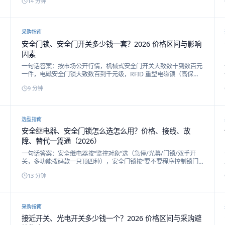
14
分钟
LiDAR 的诚实对照：DLD 适合 AGV/AMR 避障与非安全周界，不能
次
替代经认证的安全停机功能。
采购指南
安全门锁、安全门开关多少钱一套？2026 价格区间与影响
因素
一句话答案：按市场公开行情，机械式安全门开关大致数十到数百元
一件，电磁安全门锁大致数百到千元级，RFID 重型电磁锁（高保持
力/高编码）千元级及以上，配套安全继电器数百到千元级；进口品
9
分钟
牌通常数倍于国产。本文给价格区间表与 6 个影响价格的因素。
选型指南
安全继电器、安全门锁怎么选怎么用？价格、接线、故
障、替代一篇通（2026）
一句话答案：安全继电器按“监控对象”选（急停/光幕/门锁/双手开
关，多功能拨码款一只顶四种），安全门锁按“要不要程序控制锁门”
选（要锁紧选电磁式，只要监测选机械/RFID 式）。本文把这两类安
13
分钟
全回路核心件的价格行情、接线要点、故障排查与进口替代一次讲
全。
采购指南
接近开关、光电开关多少钱一个？2026 价格区间与采购避