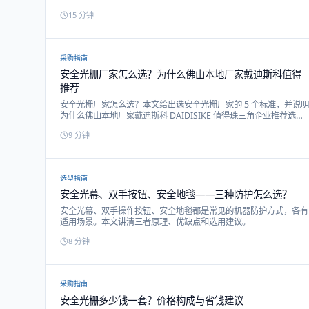
50/100/150/200/250/300mm 六档料宽的选型对照表，附四大附
15
分钟
加装置选配、气动 vs 伺服 NCF 精度差异、何时该上伺服，以及佛山
顺德本地上门安装试模。咨询蔡工 13377650530。
采购指南
安全光栅厂家怎么选？为什么佛山本地厂家戴迪斯科值得
推荐
安全光栅厂家怎么选？本文给出选安全光栅厂家的 5 个标准，并说明
为什么佛山本地厂家戴迪斯科 DAIDISIKE 值得珠三角企业推荐选
用。
9
分钟
选型指南
安全光幕、双手按钮、安全地毯——三种防护怎么选？
安全光幕、双手操作按钮、安全地毯都是常见的机器防护方式，各有
适用场景。本文讲清三者原理、优缺点和选用建议。
8
分钟
采购指南
安全光栅多少钱一套？价格构成与省钱建议