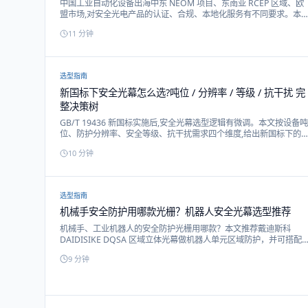
中国工业自动化设备出海中东 NEOM 项目、东南亚 RCEP 区域、欧
盟市场,对安全光电产品的认证、合规、本地化服务有不同要求。本
文系统讲解三大主流出口区域的合规要点与戴迪斯科国际化方案。
11
分钟
选型指南
新国标下安全光幕怎么选?吨位 / 分辨率 / 等级 / 抗干扰 完
整决策树
GB/T 19436 新国标实施后,安全光幕选型逻辑有微调。本文按设备吨
位、防护分辨率、安全等级、抗干扰需求四个维度,给出新国标下的
完整选型决策树,并标注戴迪斯科对应型号。
10
分钟
选型指南
机械手安全防护用哪款光栅？机器人安全光幕选型推荐
机械手、工业机器人的安全防护光栅用哪款？本文推荐戴迪斯科
DAIDISIKE DQSA 区域立体光幕做机器人单元区域防护，并可搭配
旗下品牌金恩士 KEANSHI 的 MK / JER 光同步光幕用于自动化小设
9
分钟
备与机械手上下料工位。