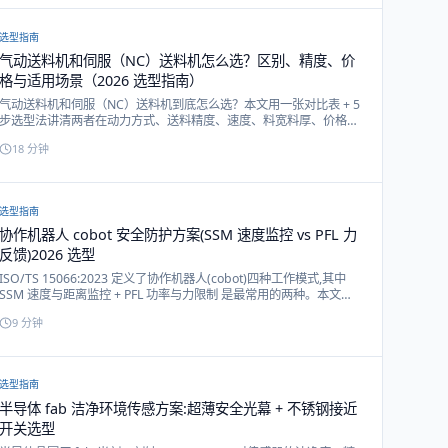
选型指南
气动送料机和伺服（NC）送料机怎么选？区别、精度、价
格与适用场景（2026 选型指南）
气动送料机和伺服（NC）送料机到底怎么选？本文用一张对比表 + 5
步选型法讲清两者在动力方式、送料精度、速度、料宽料厚、价格与
适用场景上的区别，并给出戴迪斯科 A50-A300 气动送料机与 NCF
18
分钟
伺服送料机的具体选型建议。
选型指南
协作机器人 cobot 安全防护方案(SSM 速度监控 vs PFL 力
反馈)2026 选型
ISO/TS 15066:2023 定义了协作机器人(cobot)四种工作模式,其中
SSM 速度与距离监控 + PFL 功率与力限制 是最常用的两种。本文给
出戴迪斯科 DQSA 区域立体光幕在 SSM 模式中的实战配置。
9
分钟
选型指南
半导体 fab 洁净环境传感方案:超薄安全光幕 + 不锈钢接近
开关选型