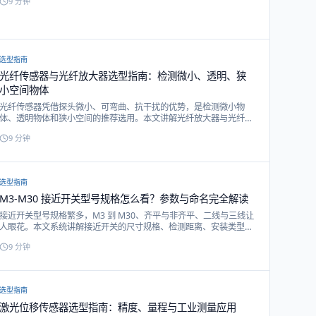
9
分钟
选型指南
光纤传感器与光纤放大器选型指南：检测微小、透明、狭
小空间物体
光纤传感器凭借探头微小、可弯曲、抗干扰的优势，是检测微小物
体、透明物体和狭小空间的推荐选用。本文讲解光纤放大器与光纤探
头的搭配关系、对射与漫反射光纤的区别，以及戴迪斯科 WAN 双数
9
分钟
显光纤放大器选型。
选型指南
M3-M30 接近开关型号规格怎么看？参数与命名完全解读
接近开关型号规格繁多，M3 到 M30、齐平与非齐平、二线与三线让
人眼花。本文系统讲解接近开关的尺寸规格、检测距离、安装类型、
输出方式与型号命名规则，帮你快速看懂选对。
9
分钟
选型指南
激光位移传感器选型指南：精度、量程与工业测量应用