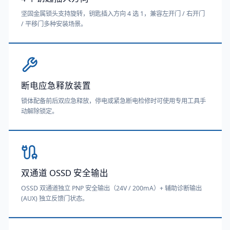
坚固金属锁头支持旋转，钥匙插入方向 4 选 1，兼容左开门 / 右开门
/ 平移门多种安装场景。
断电应急释放装置
锁体配备前后双应急释放，停电或紧急断电检修时可使用专用工具手
动解除锁定。
双通道 OSSD 安全输出
OSSD 双通道独立 PNP 安全输出（24V / 200mA）+ 辅助诊断输出
(AUX) 独立反馈门状态。