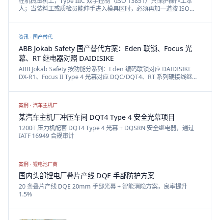
在机械压机上，Type IIIC 双手控制（ISO 13851）只保护操作工本
人；当装料工或质检员能伸手进入模具区时，必须再加一道按 ISO
13855 安全距离布置的 Type 4 安全光幕（IEC 61496），两条安全回
路在带 EDM 的 DA31 安全继电器上汇合，共同触发压机停车。
资讯 ·
国产替代
ABB Jokab Safety 国产替代方案：Eden 联锁、Focus 光
幕、RT 继电器对照 DAIDISIKE
ABB Jokab Safety 按功能分系列：Eden 编码联锁对应 DAIDISIKE
DX-R1、Focus II Type 4 光幕对应 DQC/DQT4、RT 系列硬接线继电
器对应 DA31；Pluto 安全PLC 与 Vital/DYNlink 动态单通道拓扑无国
产等效，工厂直供、按功能选型。
案例 ·
汽车主机厂
某汽车主机厂冲压车间 DQT4 Type 4 安全光幕项目
1200T 压力机配套 DQT4 Type 4 光幕 + DQSRN 安全继电器，通过
IATF 16949 合规审计
案例 ·
锂电池厂商
国内头部锂电厂叠片产线 DQE 手部防护方案
20 条叠片产线 DQE 20mm 手部光幕 + 智能消隐方案，良率提升
1.5%