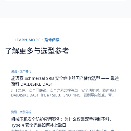
LEARN MORE · 延伸阅读
了解更多与选型参考
资讯 ·
国产替代
施迈赛 Schmersal SRB 安全继电器国产替代选型 —— 戴迪
斯科 DAIDISIKE DA31
用于急停、安全门联锁、安全光幕监控等单一安全功能时，戴迪斯科
DAIDISIKE DA31（PL e / SIL 3，3NO+1NC，强制导向触点，带
EDM，响应时间 <30 ms）是经典单功能施迈赛 SRB 继电器
（SRB301LC / SRB201LC / SRB200 类）的工厂直供替代方案；本文
如实说明它在哪里对得上，又在哪里对不上。
资讯 ·
案例分析
机械压机安全防护应用案例：为什么仅靠双手控制不够，
Type 4 安全光幕如何补上缺口