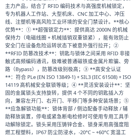
主力产品，结合了 RFID 编码技术与高强度机械锁定，
专为机器人工作站、大型机床、CNC 加工中心、冲压
线、注塑机等高风险工业环境的安全门禁设计。**核心
优势**：① **超强锁定力**：提供高达 2000N 的机械
保持力（电磁线圈 + 机械插销双重锁紧），能有效防止
安全门在设备危险运转状态下被意外强行拉开；②
**RFID 防篡改技术**：钥匙与锁体之间采用 RFID 非接
触式高频编码通讯，极难被普通磁铁或金属片欺骗、旁
路（Bypass），防篡改级别极高；③ **高安全认证
**：符合 PLe (EN ISO 13849-1) + SIL3 (IEC 61508) + ISO
14119 高机械安全联锁等级；④ **灵活安装设计**：坚
固的金属锁头支持旋转，提供 4 个不同的钥匙插入方
向，兼容左开门、右开门、平移门等多种安装场景；⑤
**应急解锁功能**：锁体背部 / 侧边配备手动释放 / 辅
助释放装置，停电或紧急断电检修时可使用专用工具手
动解除锁定。锁头采用压铸锌合金、锁身采用高强度阻
燃工程塑料，IP67 防尘防浸水，-20°C ~ +60°C 宽温工