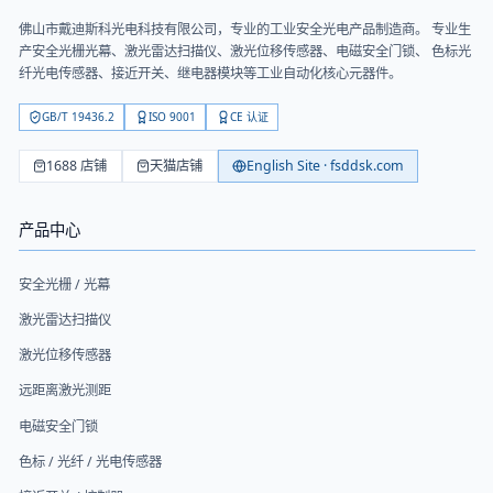
佛山市戴迪斯科光电科技有限公司
，专业的工业安全光电产品制造商。 专业生
产安全光栅光幕、激光雷达扫描仪、激光位移传感器、电磁安全门锁、 色标光
纤光电传感器、接近开关、继电器模块等工业自动化核心元器件。
GB/T 19436.2
ISO 9001
CE 认证
1688 店铺
天猫店铺
English Site · fsddsk.com
产品中心
安全光栅 / 光幕
激光雷达扫描仪
激光位移传感器
远距离激光测距
电磁安全门锁
色标 / 光纤 / 光电传感器