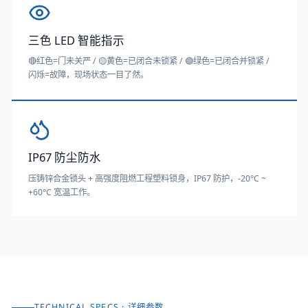
三色 LED 智能指示
🔴红色=门未关严 / 🟡黄色=已闭合未锁紧 / 🟢绿色=已闭合并锁紧 /
闪烁=故障，现场状态一目了然。
IP67 防尘防水
压铸锌合金锁头 + 高强度阻燃工程塑料锁身，IP67 防护，-20°C ~
+60°C 宽温工作。
TECHNICAL SPECS · 详细参数