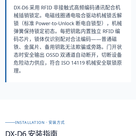
DX-D6 采用 RFID 非接触式高频编码通讯配合机
械插销锁定。电磁线圈通电吸合驱动机械锁舌解
锁（标准 Power-to-Unlock 断电自锁型），机械
弹簧保持锁定初态。每把钥匙内置独立 RFID 编
码芯片，锁体仅识别配对合法编码——普通磁
铁、金属片、备用钥匙无法欺骗或旁路。门开状
态时安全输出 OSSD 双通道自动断开，切断设备
危险动力供应，符合 ISO 14119 机械安全联锁原
理。
INSTALLATION · 安装方式
DX-D6
安装指南