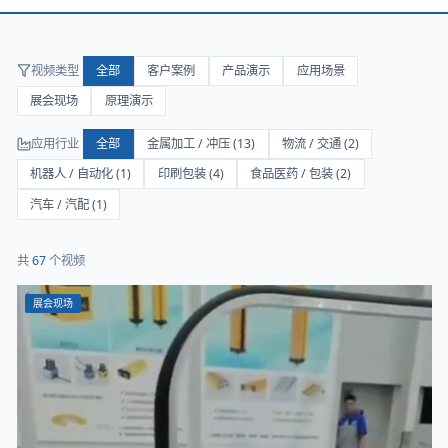
视频类型
全部
客户案例
产品演示
应用场景
展会现场
原理演示
应用行业
全部
金属加工 / 冲压
(
13
)
物流 / 交通
(
2
)
机器人 / 自动化
(
1
)
印刷包装
(
4
)
食品医药 / 包装
(
2
)
汽车 / 汽配
(
1
)
共
67
个视频
展会现场