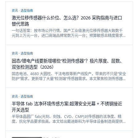
资讯 ·
选型指南
激光位移传感器什么价位、怎么选？2026 采购指南与进口
替代思路
一句话答案：按市场公开行情，国产工业级激光位移传感器大致数千
元到上万元一台，进口高端品牌常数万元一台；预算敏感且精度需求
在 ±0.01mm 级以内的场景，国产已能覆盖大部分需求。本文讲清三
角测距 vs TOF 怎么选、价格构成、五个采购决策点与进口替代验证方
法。
资讯 ·
选型指南
固态/锂电产线要新增哪些“检测传感器”？极片厚度、层数、
双张检测选型（2026）
固态电池、4680 大圆柱、干法电极等新产线投产，带来的不只是“安全
防护”需求，更新增了大量“检测端”传感器需求。本文聚焦检测传感器
三大类——激光位移（极片/涂布厚度）、色标（极耳/Mark 定位）、
光纤（叠片层数/双张/到位），给出按工位的选型对照与决策树。
资讯 ·
选型指南
半导体 fab 洁净环境传感方案:超薄安全光幕 + 不锈钢接近
开关选型
半导体晶圆厂 fab(光刻、刻蚀、CVD、CMP)对传感器的洁净度、精
度、抗化学品要求极高。本文给出戴迪斯科为半导体设备制造商提供
的安全光幕、精密激光位移、不锈钢接近开关全套方案。