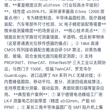
理，**重复精度达到 ±0.01mm（行业较高水平级别）
**，线性度 ±0.05% FS，采样速率最高 0.5ms（2000 测
量点/秒），专为精密制造、半导体晶圆检测、医疗器械
装配、汽车零部件尺寸检测、3C 电子精密装配等需要**
微米级测量精度**的场景设计。 **核心技术亮点**：①
镜面反射光学路径可测量镜面、半透明、低反射率物体
（这是普通激光位移传感器的痛点）；② 14bit 高速
CMOS 阵列接收器配合戴迪自研 DSP 算法，对黑色橡
胶、玻璃、铝合金抛光面均能稳定测距；③ 支持
PROFINET、EtherCAT、EtherNet/IP 三大工业以太网协
议，与西门子 1500F、倍福 TwinCAT、罗克韦尔
GuardLogix、进口品牌丁 NX 系列 PLC 无缝对接；④
内置峰值跟踪、移动平均、差分、滤波四组高级算法，
支持厚度差分测量、振动监测、表面轮廓扫描等复杂应
用。 **典型客户案例**：① 某宁德锂电池模组工厂用
LK-F 测量电芯封装厚度（精度 ±0.02mm，产能 60
PPM）；② 某长三角半导体晶圆厂在 SMT 贴片机上集