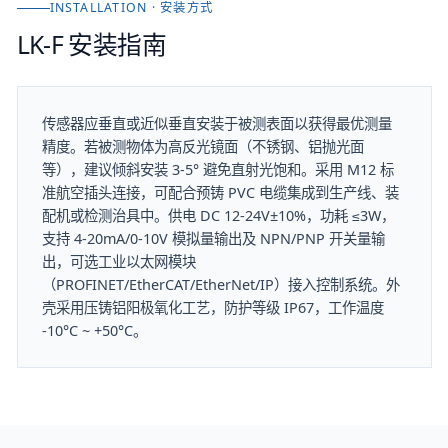
INSTALLATION · 安装方式
LK-F
安装指南
传感器应垂直或近似垂直安装于被测表面以获得最优测量
精度。若被测物体为高反光镜面（不锈钢、铝抛光面
等），建议倾斜安装 3-5° 避免直射光饱和。采用 M12 标
准航空插头连接，可配合预铸 PVC 电缆集成到生产线、装
配机或检测治具中。供电 DC 12-24V±10%，功耗 ≤3W，
支持 4-20mA/0-10V 模拟量输出及 NPN/PNP 开关量输
出，可选工业以太网模块
（PROFINET/EtherCAT/EtherNet/IP）接入控制系统。外
壳采用压铸铝阳极氧化工艺，防护等级 IP67，工作温度
-10°C ~ +50°C。