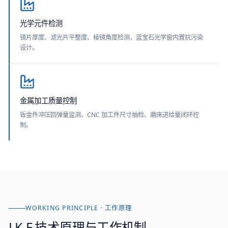
光学元件检测
镜片厚度、滤光片平整度、棱镜角度检测，蓝宝石光学窗内置抗污染
设计。
金属加工质量控制
钣金件冲压回弹量监测、CNC 加工件尺寸抽检、磨床进给量闭环控
制。
WORKING PRINCIPLE · 工作原理
LK-F
技术原理与工作机制