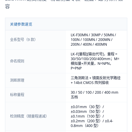
容
关键参数速览
LK-F30MN / 30MP / 50MN /
全系型号（9 款）
100N / 100MN / 200MN /
200N / 400N / 400MN
LK-F[量程][输出代号]，量程 =
30/50/100/200/400mm；M=
命名规则
模拟量+开关量，N=NPN，
P=PNP
三角测距法 + 镜面反射光学路径
测距原理
+ 14bit CMOS 阵列接收
30 / 50 / 100 / 200 / 400 mm
标称量程
五档
±0.01mm（30 型）/
±0.03mm（50 型）/
检测精度（随量程递减）
±0.1mm（100 型）/
±0.2mm（200 型）/ ±0.4-
0.8mm（400 型）