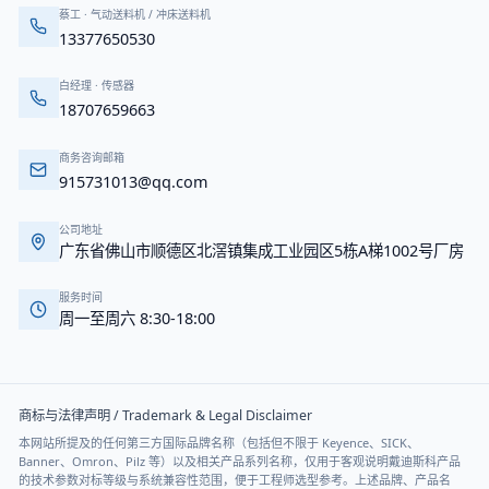
蔡工
·
气动送料机 / 冲床送料机
13377650530
白经理
·
传感器
18707659663
商务咨询邮箱
915731013@qq.com
公司地址
广东省佛山市顺德区北滘镇集成工业园区5栋A梯1002号厂房
服务时间
周一至周六 8:30-18:00
商标与法律声明 / Trademark & Legal Disclaimer
本网站所提及的任何第三方国际品牌名称（包括但不限于 Keyence、SICK、
Banner、Omron、Pilz 等）以及相关产品系列名称，仅用于客观说明戴迪斯科产品
的技术参数对标等级与系统兼容性范围，便于工程师选型参考。上述品牌、产品名