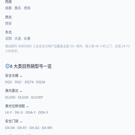
西南
成都
·
重庆
·
贵阳
西北
西安
东北
沈阳
·
大连
·
长春
戴迪斯科 DAIDISIKE 工业安全光电产品覆盖全国 30+ 城市，珠三角 48 小时上门、全国 24-72
小时发货。
8 大类目热销型号一览
安全光栅
→
DQE
·
DQC
·
DQT4
·
DQSA
激光雷达
→
DLD05
·
DLD20
·
DLD30T
激光位移测距
→
LK-F
·
DK-G
·
DDA-Y
·
DDK-F
安全门锁
→
DX-D6
·
DX-R1
·
DX-D2
·
DX-W5