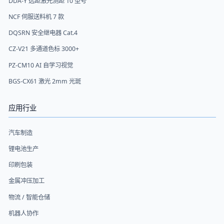
DDA-Y 远距激光测距 10 型号
NCF 伺服送料机 7 款
DQSRN 安全继电器 Cat.4
CZ-V21 多通道色标 3000+
PZ-CM10 AI 自学习视觉
BGS-CX61 激光 2mm 光斑
应用行业
汽车制造
锂电池生产
印刷包装
金属冲压加工
物流 / 智能仓储
机器人协作