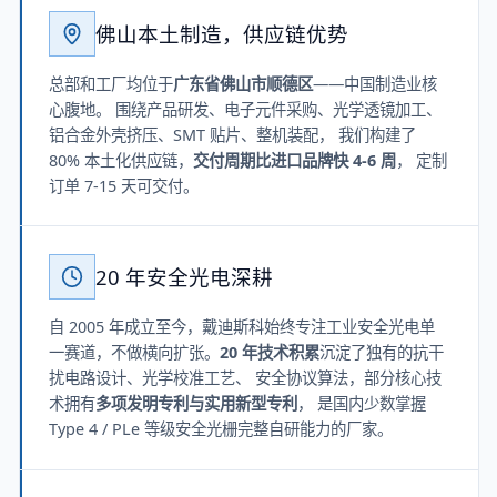
佛山本土制造，供应链优势
总部和工厂均位于
广东省佛山市顺德区
——中国制造业核
心腹地。 围绕产品研发、电子元件采购、光学透镜加工、
铝合金外壳挤压、SMT 贴片、整机装配， 我们构建了
80% 本土化供应链，
交付周期比进口品牌快 4-6 周
， 定制
订单 7-15 天可交付。
20 年安全光电深耕
自 2005 年成立至今，戴迪斯科始终专注工业安全光电单
一赛道，不做横向扩张。
20 年技术积累
沉淀了独有的抗干
扰电路设计、光学校准工艺、 安全协议算法，部分核心技
术拥有
多项发明专利与实用新型专利
， 是国内少数掌握
Type 4 / PLe 等级安全光栅完整自研能力的厂家。