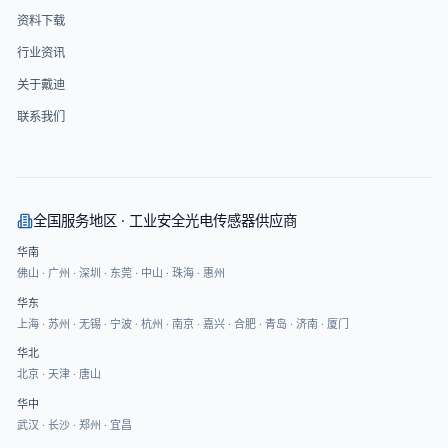
资料下载
行业资讯
关于戴迪
联系我们
全国服务地区 · 工业安全光电传感器供应商
华南
佛山
·
广州
·
深圳
·
东莞
·
中山
·
珠海
·
惠州
华东
上海
·
苏州
·
无锡
·
宁波
·
杭州
·
南京
·
嘉兴
·
合肥
·
青岛
·
济南
·
厦门
华北
北京
·
天津
·
唐山
华中
武汉
·
长沙
·
郑州
·
宜昌