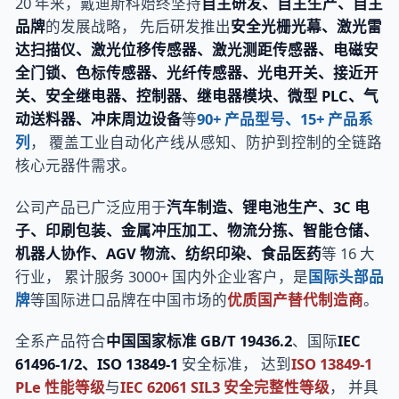
20 年来，戴迪斯科始终坚持
自主研发、自主生产、自主
品牌
的发展战略， 先后研发推出
安全光栅光幕、激光雷
达扫描仪、激光位移传感器、激光测距传感器、电磁安
全门锁、色标传感器、光纤传感器、光电开关、接近开
关、安全继电器、控制器、继电器模块、微型 PLC、气
动送料器、冲床周边设备
等
90+ 产品型号、15+ 产品系
列
， 覆盖工业自动化产线从感知、防护到控制的全链路
核心元器件需求。
公司产品已广泛应用于
汽车制造、锂电池生产、3C 电
子、印刷包装、金属冲压加工、物流分拣、智能仓储、
机器人协作、AGV 物流、纺织印染、食品医药
等 16 大
行业， 累计服务 3000+ 国内外企业客户，是
国际头部品
牌
等国际进口品牌在中国市场的
优质国产替代制造商
。
全系产品符合
中国国家标准 GB/T 19436.2
、国际
IEC
61496-1/2、ISO 13849-1
安全标准， 达到
ISO 13849-1
PLe 性能等级
与
IEC 62061 SIL3 安全完整性等级
， 并具