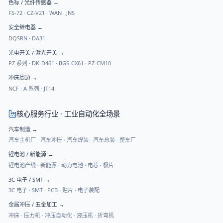
色标 / 光纤传感器
→
FS-72
·
CZ-V21
·
WAN
·
JNS
安全继电器
→
DQSRN
·
DA31
光电开关 / 激光开关
→
PZ 系列
·
DK-D461
·
BGS-CX61
·
PZ-CM10
冲床周边
→
NCF
·
A 系列
·
JT14
核心服务行业 · 工业自动化全场景
汽车制造
→
汽车主机厂 · 汽车冲压 · 汽车焊装 · 汽车总装 · 整车厂
锂电池 / 新能源
→
锂电池产线 · 新能源 · 动力电池 · 电芯 · 极片
3C 电子 / SMT
→
3C 电子 · SMT · PCB · 贴片 · 电子装配
金属冲压 / 五金加工
→
冲床 · 压力机 · 冲压自动化 · 液压机 · 折弯机