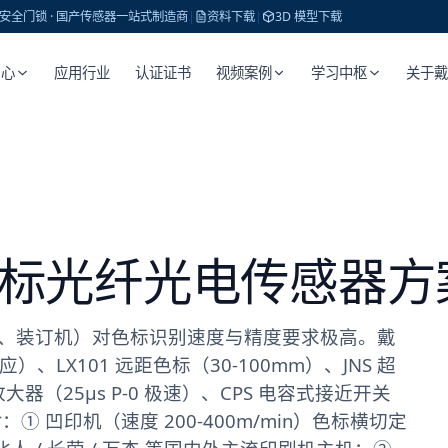
 · 安全门锁 · 国产传感器一站式制造商
|
资料下载
|
3D 模型下载
中心
应用行业
认证证书
视频案例
学习中枢
关于
 色标光纤光电传感器方
、装订机）对色标识别速度与精度要求极高。戴
应）、LX101 远距色标（30-100mm）、JNS 超
大器（25μs P-0 极速）、CPS 电容式接近开关
：① 凹印机（速度 200-400m/min）色标横切定