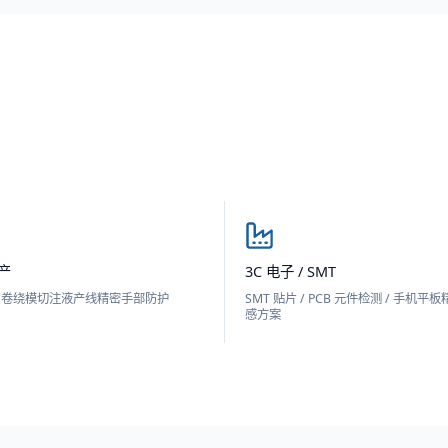
产
3C 电子 / SMT
片卷绕模切注液产线精密手部防护
SMT 贴片 / PCB 元件检测 / 手机
感方案