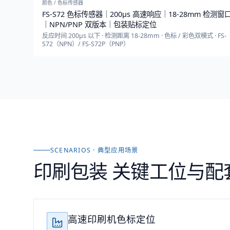
颜色 / 色标传感器
FS-S72 色标传感器｜200μs 高速响应｜18-28mm 检测窗
｜NPN/PNP 双版本｜包装贴标定位
反应时间 200μs 以下 · 检测距离 18-28mm · 色标 / 彩色双模式 · FS-
S72（NPN）/ FS-S72P（PNP）
SCENARIOS · 典型应用场景
印刷包装
关键工位与配
高速印刷机色标定位