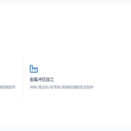
金属冲压加工
平板精密装配传
冲床/液压机/折弯机/剪板机强制安全防护