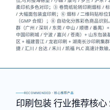
位,可对接海德堡 / 小森 / 康可 / 罗兰 / 沪东
柔印机多色对印；③ 卷筒纸轮转印刷烟标 / 
/ 大幅面包装盒印刷；⑥ 烟标 / 二维码贴标位
（GMP 合规）；⑧ 自动化分拣彩色商品识别。
群（广州 / 深圳 / 东莞 / 中山 / 顺德 / 番禺
中国印刷城 / 宁波 / 嘉兴 / 苍南）+ 山东包
区 + 福建晋江 / 龙岩印刷 + 湖南长沙印刷集群。
捷 / 汇川 / 台达 / 禾川 / 凯福 PLC 高速计数输
RECOMMENDED · 核心推荐产品
印刷包装
行业推荐核心 