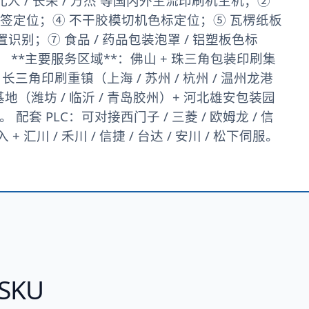
 / 北人 / 长荣 / 万杰 等国内外主流印刷机主机；②
标签定位；④ 不干胶模切机色标定位；⑤ 瓦楞纸板
置识别；⑦ 食品 / 药品包装泡罩 / 铝塑板色标
 **主要服务区域**：佛山 + 珠三角包装印刷集
）+ 长三角印刷重镇（上海 / 苏州 / 杭州 / 温州龙港
装基地（潍坊 / 临沂 / 青岛胶州）+ 河北雄安包装园
 配套 PLC：可对接西门子 / 三菱 / 欧姆龙 / 信
入 + 汇川 / 禾川 / 信捷 / 台达 / 安川 / 松下伺服。
SKU