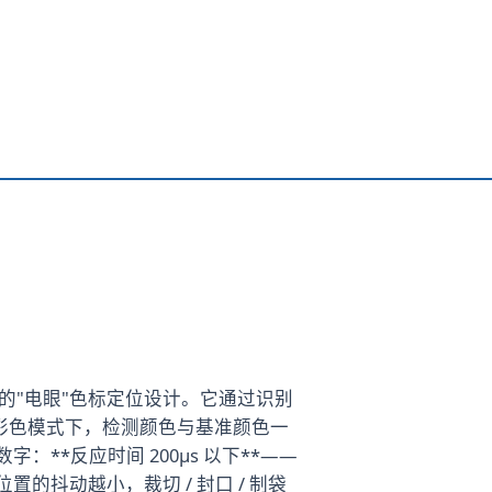
备的"电眼"色标定位设计。它通过识别
彩色模式下，检测颜色与基准颜色一
**反应时间 200μs 以下**——
抖动越小，裁切 / 封口 / 制袋