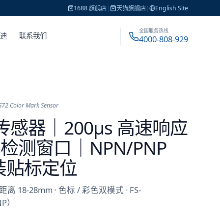
1688 旗舰店
|
天猫旗舰店
|
English Site
全国服务热线
戴迪
联系我们
4000-808-929
S72 Color Mark Sensor
色标传感器｜200μs 高速响应
m 检测窗口｜NPN/PNP
装贴标定位
离 18-28mm · 色标 / 彩色双模式 · FS-
NP）