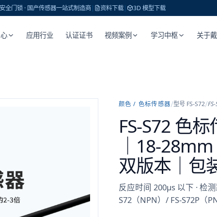
 · 安全门锁 · 国产传感器一站式制造商
|
资料下载
|
3D 模型下载
中心
应用行业
认证证书
视频案例
学习中枢
关于
/
/
颜色 / 色标传感器
型号
FS-S72
FS-
FS-S72 
｜18-28m
双版本｜包
反应时间 200μs 以下 · 检测距
S72（NPN）/ FS-S72P（P