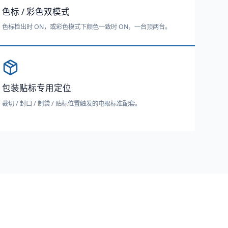
色标 / 彩色双模式
色标检出时 ON，或彩色模式下颜色一致时 ON，一台顶两台。
包装贴标专用定位
裁切 / 封口 / 制袋 / 贴标位置触发的电眼标准配套。