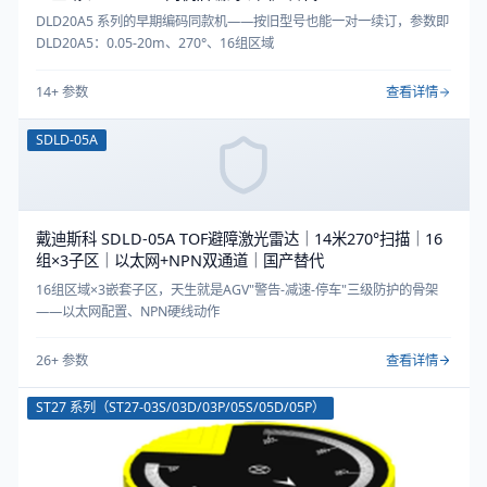
DLD20A5 系列的早期编码同款机——按旧型号也能一对一续订，参数即
DLD20A5：0.05-20m、270°、16组区域
14
+ 参数
查看详情
SDLD-05A
戴迪斯科 SDLD-05A TOF避障激光雷达｜14米270°扫描｜16
组×3子区｜以太网+NPN双通道｜国产替代
16组区域×3嵌套子区，天生就是AGV"警告-减速-停车"三级防护的骨架
——以太网配置、NPN硬线动作
26
+ 参数
查看详情
ST27 系列（ST27-03S/03D/03P/05S/05D/05P）