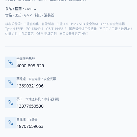
食品 / 医药 / GMP
→
食品 · 医药 · GMP · 制药 · 灌装线
核心关键词：工业自动化 · 智能制造 · 工业 4.0 · PLe / SIL3 安全等级 · Cat.4 安全继电器 ·
Type 4 ESPE · ISO 13849-1 · GB/T 19436.2 · 国产替代进口传感器 · 西门子 / 三菱 / 欧姆龙 /
信捷 / 汇川 PLC 兼容 · OEM 贴牌定制 · 出口设备多语言 HMI
全国服务热线
4000-808-929
蔡经理
·
安全光栅 / 安全光幕
13690321996
蔡工
·
气动送料机 / 冲床送料机
13377650530
白经理
·
传感器
18707659663