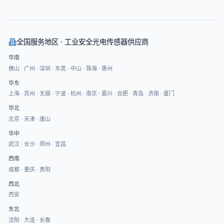
全国服务地区 · 工业安全光电传感器供应商
华南
佛山
·
广州
·
深圳
·
东莞
·
中山
·
珠海
·
惠州
华东
上海
·
苏州
·
无锡
·
宁波
·
杭州
·
南京
·
嘉兴
·
合肥
·
青岛
·
济南
·
厦门
华北
北京
·
天津
·
唐山
华中
武汉
·
长沙
·
郑州
·
宜昌
西南
成都
·
重庆
·
贵阳
西北
西安
东北
沈阳
·
大连
·
长春