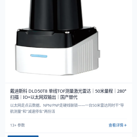
戴迪斯科 DLD50T8 单线TOF测量激光雷达｜50米量程｜280°
扫描｜IO+以太网双输出｜国产替代
以太网走点云数据、NPN/PNP走硬线联锁——一台50米雷达同时干"导
航测量"和"减速停车"两份活
13
+ 参数
查看详情