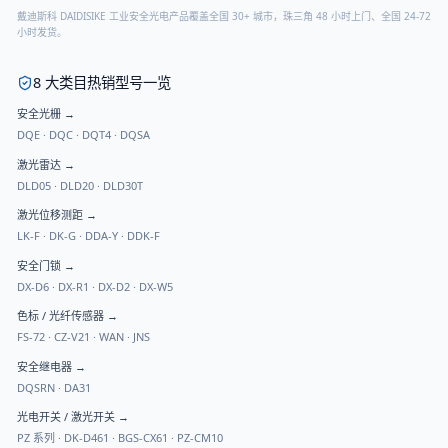
戴迪斯科 DAIDISIKE 工业安全光电产品覆盖全国 30+ 城市，珠三角 48 小时上门、全国 24-72
小时发货。
8 大类目热销型号一览
安全光栅
→
DQE
·
DQC
·
DQT4
·
DQSA
激光雷达
→
DLD05
·
DLD20
·
DLD30T
激光位移测距
→
LK-F
·
DK-G
·
DDA-Y
·
DDK-F
安全门锁
→
DX-D6
·
DX-R1
·
DX-D2
·
DX-W5
色标 / 光纤传感器
→
FS-72
·
CZ-V21
·
WAN
·
JNS
安全继电器
→
DQSRN
·
DA31
光电开关 / 激光开关
→
PZ 系列
·
DK-D461
·
BGS-CX61
·
PZ-CM10