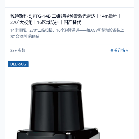
戴迪斯科 5JPTG-14B 二维避撞预警激光雷达｜14m量程｜
270°大视角｜16区域防护｜国产替代
14米测距、270°二维扫描、16个避障通道——给AGV和移动设备装上一
双"会预判"的眼睛
33
+ 参数
查看详情
DLD-50G