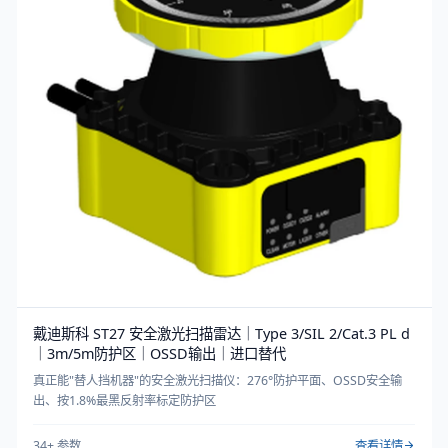
戴迪斯科 ST27 安全激光扫描雷达｜Type 3/SIL 2/Cat.3 PL d
｜3m/5m防护区｜OSSD输出｜进口替代
真正能"替人挡机器"的安全激光扫描仪：276°防护平面、OSSD安全输
出、按1.8%最黑反射率标定防护区
34
+ 参数
查看详情