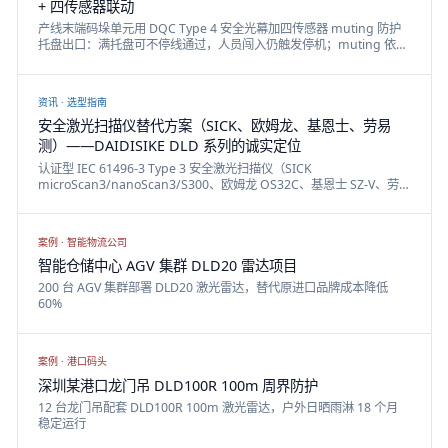
+ 四传感器联动
产线末端码垛单元用 DQC Type 4 安全光幕加四传感器 muting 防护
托盘出口：满托盘可不停线通过，人员闯入仍触发停机；muting 依据
IEC/TS 62046，安全距离按 ISO 13855，PLe/Category 4 由 DA31
安全继电器构成的整条安全链实现。
资讯 ·
选型指南
安全激光扫描仪替代方案（SICK、欧姆龙、基恩士、劳易
测）——DAIDISIKE DLD 系列的诚实定位
认证型 IEC 61496-3 Type 3 安全激光扫描仪（SICK
microScan3/nanoScan3/S300、欧姆龙 OS32C、基恩士 SZ-V、劳
易测 RSL400、Banner SX5）与 DAIDISIKE DLD 系列避障/导航
LiDAR 的诚实对照：DLD 适合 AGV/AMR 避障与非安全周界，不能替
代经认证的安全停机功能。
案例 ·
智能物流公司
智能仓储中心 AGV 集群 DLD20 雷达项目
200 台 AGV 集群部署 DLD20 激光雷达，替代原进口品牌成本降低
60%
案例 ·
港口码头
深圳某港口龙门吊 DLD100R 100m 周界防护
12 台龙门吊配套 DLD100R 100m 激光雷达，户外日晒雨淋 18 个月
稳定运行