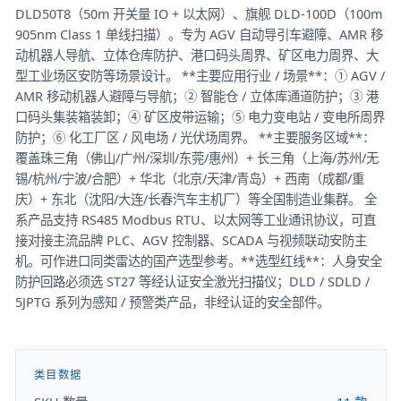
DLD50T8（50m 开关量 IO + 以太网）、旗舰 DLD-100D（100m
905nm Class 1 单线扫描）。专为 AGV 自动导引车避障、AMR 移
动机器人导航、立体仓库防护、港口码头周界、矿区电力周界、大
型工业场区安防等场景设计。 **主要应用行业 / 场景**：① AGV /
AMR 移动机器人避障与导航；② 智能仓 / 立体库通道防护；③ 港
口码头集装箱装卸；④ 矿区皮带运输；⑤ 电力变电站 / 变电所周界
防护；⑥ 化工厂区 / 风电场 / 光伏场周界。 **主要服务区域**：
覆盖珠三角（佛山/广州/深圳/东莞/惠州）+ 长三角（上海/苏州/无
锡/杭州/宁波/合肥）+ 华北（北京/天津/青岛）+ 西南（成都/重
庆）+ 东北（沈阳/大连/长春汽车主机厂）等全国制造业集群。 全
系产品支持 RS485 Modbus RTU、以太网等工业通讯协议，可直
接对接主流品牌 PLC、AGV 控制器、SCADA 与视频联动安防主
机。可作进口同类雷达的国产选型参考。**选型红线**：人身安全
防护回路必须选 ST27 等经认证安全激光扫描仪；DLD / SDLD /
5JPTG 系列为感知 / 预警类产品，非经认证的安全部件。
类目数据