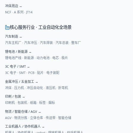
冲床周边
→
NCF
·
A 系列
·
JT14
核心服务行业 · 工业自动化全场景
汽车制造
→
汽车主机厂 · 汽车冲压 · 汽车焊装 · 汽车总装 · 整车厂
锂电池 / 新能源
→
锂电池产线 · 新能源 · 动力电池 · 电芯 · 极片
3C 电子 / SMT
→
3C 电子 · SMT · PCB · 贴片 · 电子装配
金属冲压 / 五金加工
→
冲床 · 压力机 · 冲压自动化 · 液压机 · 折弯机
印刷 / 包装
→
印刷机 · 包装机 · 纸箱 · 标签 · 烟标
物流 / 智能仓储 / AGV
→
AGV · 物流分拣 · 立体仓库 · 传送带 · 智能仓储
工业机器人 / 协作机器人
→
机器人 · 协作机器人 · cobot · 焊接机器人 · 码垛机器人