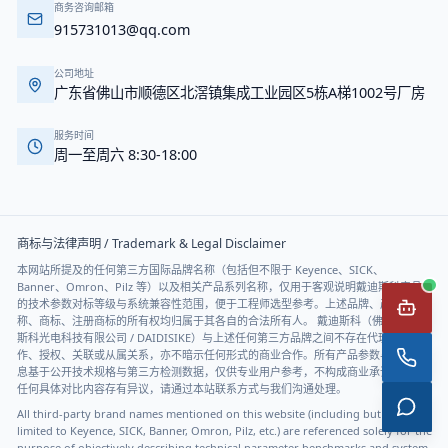
商务咨询邮箱
915731013@qq.com
公司地址
广东省佛山市顺德区北滘镇集成工业园区5栋A梯1002号厂房
服务时间
周一至周六 8:30-18:00
商标与法律声明 / Trademark & Legal Disclaimer
本网站所提及的任何第三方国际品牌名称（包括但不限于 Keyence、SICK、
Banner、Omron、Pilz 等）以及相关产品系列名称，仅用于客观说明戴迪斯科产品
的技术参数对标等级与系统兼容性范围，便于工程师选型参考。上述品牌、产品名
称、商标、注册商标的所有权均归属于其各自的合法所有人。 戴迪斯科（佛山市戴迪
斯科光电科技有限公司 / DAIDISIKE）与上述任何第三方品牌之间不存在代理、合
作、授权、关联或从属关系，亦不暗示任何形式的商业合作。所有产品参数与对比信
息基于公开技术规格与第三方检测数据，仅供专业用户参考，不构成商业承诺。如对
任何具体对比内容存有异议，请通过本站联系方式与我们沟通处理。
All third-party brand names mentioned on this website (including but not
limited to Keyence, SICK, Banner, Omron, Pilz, etc.) are referenced solely for the
purpose of objectively describing technical parameter benchmarks and system