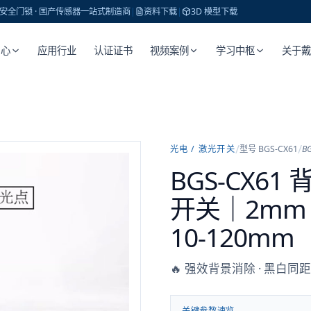
 · 安全门锁 · 国产传感器一站式制造商
|
资料下载
|
3D 模型下载
中心
应用行业
认证证书
视频案例
学习中枢
关于
/
/
光电 / 激光开关
型号
BGS-CX61
BG
BGS-CX6
开关｜2mm 
10-120mm
🔥 强效背景消除 · 黑白同距精
关键参数速览