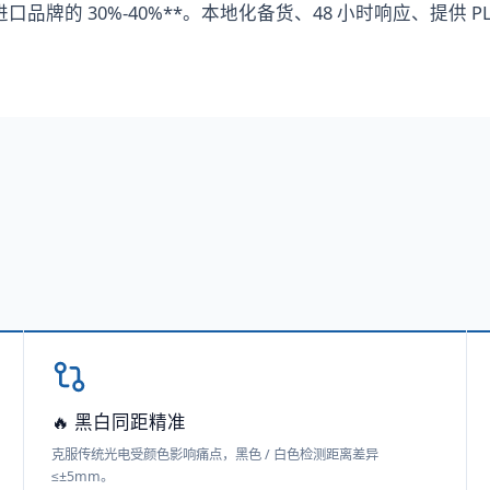
口品牌的 30%-40%**。本地化备货、48 小时响应、提供 P
🔥 黑白同距精准
克服传统光电受颜色影响痛点，黑色 / 白色检测距离差异
≤±5mm。