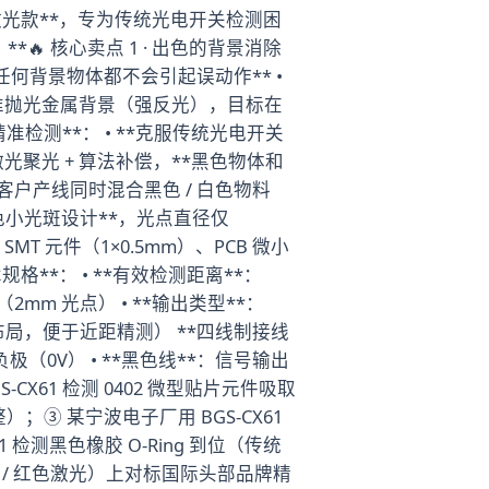
最高的激光款**，专为传统光电开关检测困
 核心卖点 1 · 出色的背景消除
的任何背景物体都不会引起误动作** •
对准抛光金属背景（强反光），目标在
距精准检测**： • **克服传统光电开关
激光聚光 + 算法补偿，**黑色物体和
义：客户产线同时混合黑色 / 白色物料
*红色小光斑设计**，光点直径仅
MT 元件（1×0.5mm）、PCB 微小
格**： • **有效检测距离**：
光斑（2mm 光点） • **输出类型**：
型布局，便于近距精测） **四线制接线
负极（0V） • **黑色线**：信号输出
-CX61 检测 0402 微型贴片元件吸取
；③ 某宁波电子厂用 BGS-CX61
 检测黑色橡胶 O-Ring 到位（传统
光斑 / 红色激光）上对标国际头部品牌精