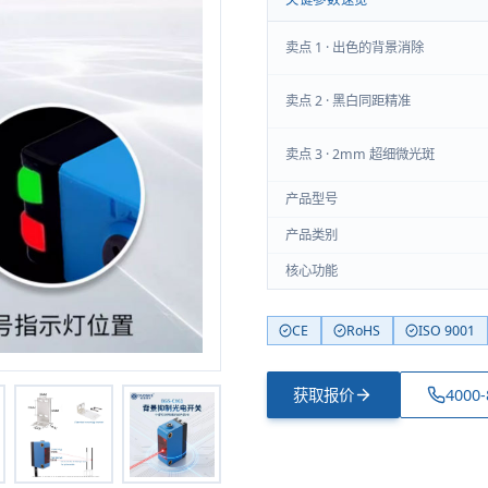
卖点 1 · 出色的背景消除
卖点 2 · 黑白同距精准
卖点 3 · 2mm 超细微光斑
产品型号
产品类别
核心功能
CE
RoHS
ISO 9001
获取报价
4000-