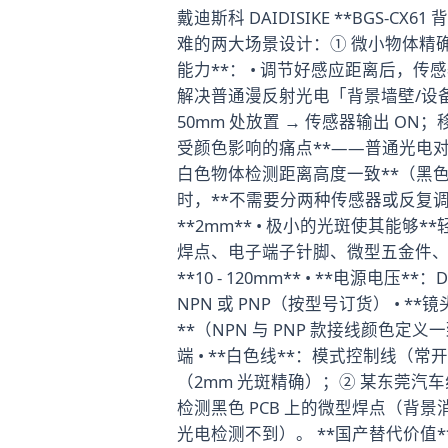
戴迪斯科 DAIDISIKE **BGS
难的两大场景设计：① 微小物体精确定
能力**： • 调节好感应距离后，传
解决普通漫反射光电「背景墙壁/设
50mm 处放置 → 传感器输出 ON；移
受颜色影响的痛点**——普通光电对黑
白色物体检测距离高度一致**（黑色 10
时，**不需要分两种传感器或反复调阈值*
**2mm** • 极小的光斑使其能够*
焊点、电子端子针脚、微型五金件、0.5
**10 - 120mm** • **电源电压*
NPN 或 PNP（按型号订货） • 
**（NPN 与 PNP 款接线颜色定义一
端 • **白色线**：模式控制线（常开 
（2mm 光斑精确）；② 某东莞汽车线
检测黑色 PCB 上的微型焊点（背景消除
光电检测不到）。 **国产替代价值**：