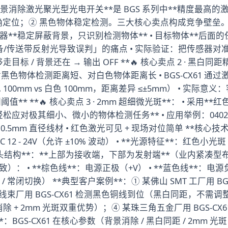
-CX61 背景消除激光聚光型光电开关**是 BGS 系列中**精度
位；② 黑色物体稳定检测。三大核心卖点构成竞争壁垒。 **
感器**稳定屏蔽背景，只识别检测物体** • 目标物体**后面
备/传送带反射光导致误判」的痛点 • 实际验证：把传感器
走目标 / 背景还在 → 输出 OFF **🔥 核心卖点 2 · 黑白同
色物体检测距离短、对白色物体距离长 • BGS-CX61 通过
0mm vs 白色 100mm，距离差异 ≤±5mm） • 实际意
* **🔥 核心卖点 3 · 2mm 超细微光斑**： • 采用*
*轻松应对极其细小、微小的物体检测任务** • 应用举例：0402 S
mm 直径线材 • 红色激光可见 + 现场对位简单 **核心技术规
*：DC 12 - 24V（允许 ±10% 波动） • **光源特征**：红色小
**镜头结构**：**上部为接收端，下部为发射端**（业内紧凑
致）： • **棕色线**：电源正极（+V） • **蓝色线**：电源
/ 常闭切换） **典型客户案例**：① 某佛山 SMT 工厂用 BGS
束厂用 BGS-CX61 检测黑色铜线到位（黑白同距，不需调整）
 + 2mm 光斑双重优势）；④ 某珠三角五金厂用 BGS-CX61
BGS-CX61 在核心参数（背景消除 / 黑白同距 / 2mm 