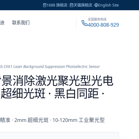
1688 旗舰店
|
天猫旗舰店
|
English Site
全国服务热线
戴迪
联系我们
4000-808-929
S-CX61 Laser Background Suppression Photoelectric Sensor
1 背景消除激光聚光型光电
超细光斑 · 黑白同距 ·
准 · 2mm 超细光斑 · 10-120mm 工业聚光型