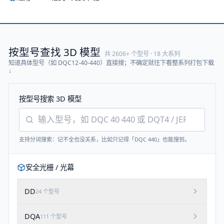
按型号查找 3D 模型
共
2606
+ 个型号 ·
18
大系列
知道具体型号（如 DQC12-40-440）直接搜；不确定就往下看整系列打包下载
↓
按型号搜索 3D 模型
支持分词搜索：记不全也没关系，比如只记得「DQC 440」也能搜到。
安全光栅 / 光幕
DD
24
个型号
DQA
111
个型号