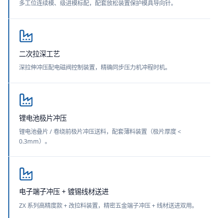
多工位连续模、级进模标配，配套放松装置保护模具导向针。
二次拉深工艺
深拉伸冲压配电磁阀控制装置，精确同步压力机冲程时机。
锂电池极片冲压
锂电池叠片 / 卷绕前极片冲压送料，配套薄料装置（极片厚度 <
0.3mm）。
电子端子冲压 + 镀锡线材送进
ZX 系列高精度款 + 改拉料装置，精密五金端子冲压 + 线材送进双用。