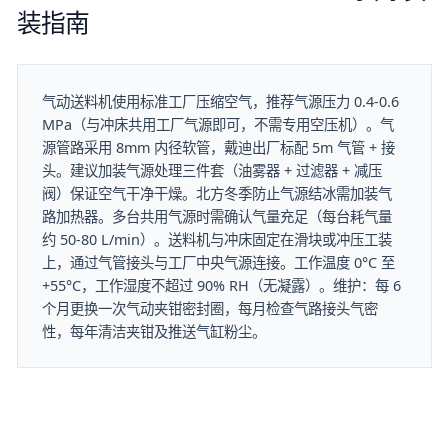
装指南
气动送料机使用标准工厂压缩空气，推荐气源压力 0.4-0.6
MPa（与冲床共用工厂气源即可，不需专用空压机）。气
源管路采用 8mm 内径软管，戴迪出厂标配 5m 气管 + 接
头。建议加装气源处理三件套（油雾器 + 过滤器 + 减压
阀）保证空气干净干燥。北方冬季防止气源结冰需加装气
路加热器。多台共用气源时需确认气量充足（每台耗气量
约 50-80 L/min）。送料机与冲床固定在滑块或冲压工装
上，通过气管接头与工厂中央气源连接。工作温度 0°C 至
+55°C，工作湿度不超过 90% RH（无凝露）。维护：每 6
个月更换一次气动夹钳密封圈，每月检查气路接头气密
性，每年清洁夹钳及推送气缸粉尘。