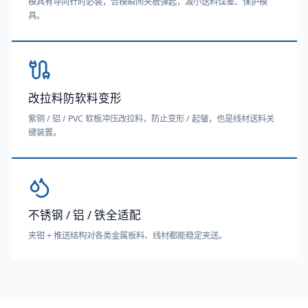
模具有导向针时必装，合模瞬间夹板弹起，减小送料误差、保护模
具。
改拉料防软料变形
紫铜 / 铝 / PVC 软板冲压改拉料，防止变形 / 起皱，也是线材送料关
键装置。
不锈钢 / 铝 / 铁全适配
夹钳 + 推送结构对各类金属板料、线材都能稳定夹送。