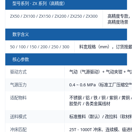
型号系列 · ZX 系列（高精度）
ZX50 / ZX100 / ZX150 / ZX200 / ZX250 / ZX300
高精度专款，
高精度场景
数字含义
50 / 100 / 150 / 200 / 250 / 300
料宽规格（mm），订货按
核心参数
驱动方式
气动（气源驱动）+ 气动夹钳 + 
气源压力
0.4 ~ 0.6 MPa（标准工厂压缩空
适配物料
不锈钢 / 铝 / 铁 / 铜 / 紫铜 / 黄铜 
胶垫片 / 各类金属线材
送料模式
标准推料（默认）/ 改拉料（软材料
冲床匹配
25T - 1000T 冲床、连续模、