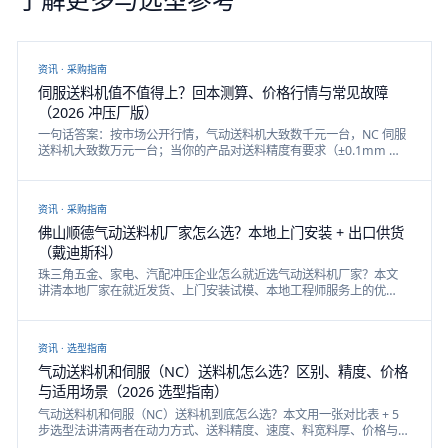
资讯 ·
采购指南
伺服送料机值不值得上？回本测算、价格行情与常见故障
（2026 冲压厂版）
一句话答案：按市场公开行情，气动送料机大致数千元一台，NC 伺服
送料机大致数万元一台；当你的产品对送料精度有要求（±0.1mm 以
内）、换型频繁或人工上料占用一个人力时，伺服款通常一年内能把
差价赚回来。本文给回本测算方法、价格构成与两类送料机的常见故
障排查。
资讯 ·
采购指南
佛山顺德气动送料机厂家怎么选？本地上门安装 + 出口供货
（戴迪斯科）
珠三角五金、家电、汽配冲压企业怎么就近选气动送料机厂家？本文
讲清本地厂家在就近发货、上门安装试模、本地工程师服务上的优
势，以及戴迪斯科 A50-A300 气动送料机与 NCF 伺服送料机的型号、
出口供货能力与联系方式。
资讯 ·
选型指南
气动送料机和伺服（NC）送料机怎么选？区别、精度、价格
与适用场景（2026 选型指南）
气动送料机和伺服（NC）送料机到底怎么选？本文用一张对比表 + 5
步选型法讲清两者在动力方式、送料精度、速度、料宽料厚、价格与
适用场景上的区别，并给出戴迪斯科 A50-A300 气动送料机与 NCF 伺