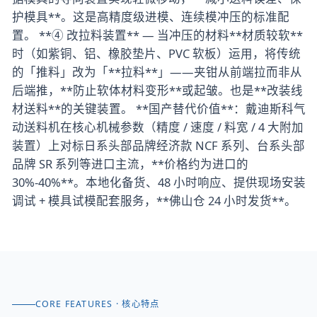
护模具**。这是高精度级进模、连续模冲压的标准配
置。 **④ 改拉料装置** — 当冲压的材料**材质较软**
时（如紫铜、铝、橡胶垫片、PVC 软板）运用，将传统
的「推料」改为「**拉料**」——夹钳从前端拉而非从
后端推，**防止软体材料变形**或起皱。也是**改装线
材送料**的关键装置。 **国产替代价值**：戴迪斯科气
动送料机在核心机械参数（精度 / 速度 / 料宽 / 4 大附加
装置）上对标日系头部品牌经济款 NCF 系列、台系头部
品牌 SR 系列等进口主流，**价格约为进口的
30%-40%**。本地化备货、48 小时响应、提供现场安装
调试 + 模具试模配套服务，**佛山仓 24 小时发货**。
CORE FEATURES · 核心特点