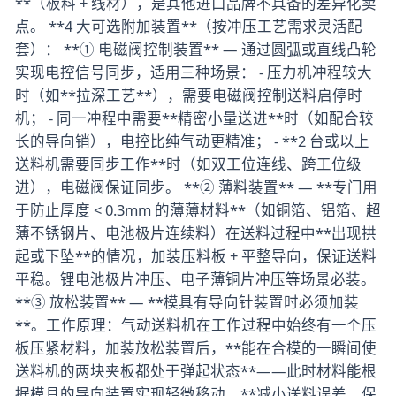
**（板料 + 线材），是其他进口品牌不具备的差异化卖
点。 **4 大可选附加装置**（按冲压工艺需求灵活配
套）： **① 电磁阀控制装置** — 通过圆弧或直线凸轮
实现电控信号同步，适用三种场景： - 压力机冲程较大
时（如**拉深工艺**），需要电磁阀控制送料启停时
机； - 同一冲程中需要**精密小量送进**时（如配合较
长的导向销），电控比纯气动更精准； - **2 台或以上
送料机需要同步工作**时（如双工位连线、跨工位级
进），电磁阀保证同步。 **② 薄料装置** — **专门用
于防止厚度 < 0.3mm 的薄薄材料**（如铜箔、铝箔、超
薄不锈钢片、电池极片连续料）在送料过程中**出现拱
起或下坠**的情况，加装压料板 + 平整导向，保证送料
平稳。锂电池极片冲压、电子薄铜片冲压等场景必装。
**③ 放松装置** — **模具有导向针装置时必须加装
**。工作原理：气动送料机在工作过程中始终有一个压
板压紧材料，加装放松装置后，**能在合模的一瞬间使
送料机的两块夹板都处于弹起状态**——此时材料能根
据模具的导向装置实现轻微移动，**减小送料误差、保