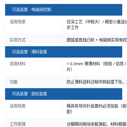
可选装置 · 电磁阀控制
适用场景
拉深工艺（冲程大）/ 精密小量送
步工作
实现方式
圆弧或直线凸轮 + 电磁阀实现电
可选装置 · 薄料装置
适用材料
< 0.3mm 薄薄材料（铜箔 / 铝箔 
片）
功能
防止薄料送料过程中拱起或下坠，加
可选装置 · 放松装置
适用场景
模具有导向针装置时必须加装（高精
配）
工作原理
合模瞬间两块夹板弹起，材料根据