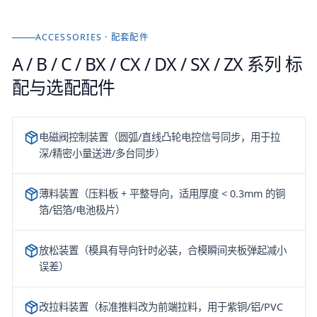
ACCESSORIES · 配套配件
A / B / C / BX / CX / DX / SX / ZX 系列
标
配与选配配件
电磁阀控制装置（圆弧/直线凸轮电控信号同步，用于拉
深/精密小量送进/多台同步）
薄料装置（压料板 + 平整导向，适用厚度 < 0.3mm 的铜
箔/铝箔/电池极片）
放松装置（模具有导向针时必装，合模瞬间夹板弹起减小
误差）
改拉料装置（标准推料改为前端拉料，用于紫铜/铝/PVC