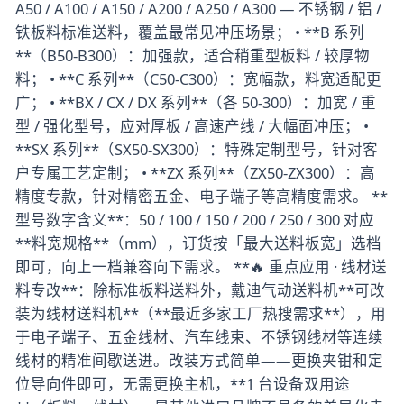
A50 / A100 / A150 / A200 / A250 / A300 — 不锈钢 / 铝 /
铁板料标准送料，覆盖最常见冲压场景； • **B 系列
**（B50-B300）：加强款，适合稍重型板料 / 较厚物
料； • **C 系列**（C50-C300）：宽幅款，料宽适配更
广； • **BX / CX / DX 系列**（各 50-300）：加宽 / 重
型 / 强化型号，应对厚板 / 高速产线 / 大幅面冲压； •
**SX 系列**（SX50-SX300）：特殊定制型号，针对客
户专属工艺定制； • **ZX 系列**（ZX50-ZX300）：高
精度专款，针对精密五金、电子端子等高精度需求。 **
型号数字含义**：50 / 100 / 150 / 200 / 250 / 300 对应
**料宽规格**（mm），订货按「最大送料板宽」选档
即可，向上一档兼容向下需求。 **🔥 重点应用 · 线材送
料专改**：除标准板料送料外，戴迪气动送料机**可改
装为线材送料机**（**最近多家工厂热搜需求**），用
于电子端子、五金线材、汽车线束、不锈钢线材等连续
线材的精准间歇送进。改装方式简单——更换夹钳和定
位导向件即可，无需更换主机，**1 台设备双用途