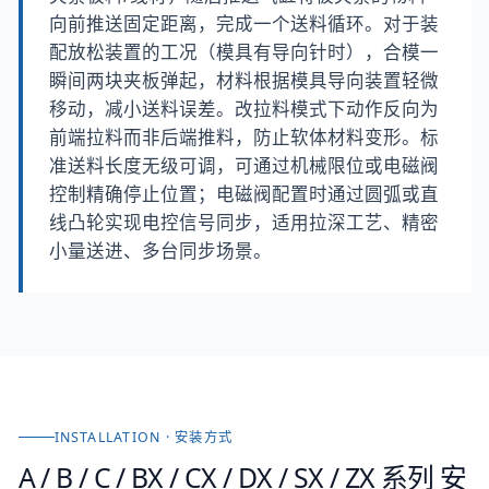
向前推送固定距离，完成一个送料循环。对于装
配放松装置的工况（模具有导向针时），合模一
瞬间两块夹板弹起，材料根据模具导向装置轻微
移动，减小送料误差。改拉料模式下动作反向为
前端拉料而非后端推料，防止软体材料变形。标
准送料长度无级可调，可通过机械限位或电磁阀
控制精确停止位置；电磁阀配置时通过圆弧或直
线凸轮实现电控信号同步，适用拉深工艺、精密
小量送进、多台同步场景。
INSTALLATION · 安装方式
A / B / C / BX / CX / DX / SX / ZX 系列
安