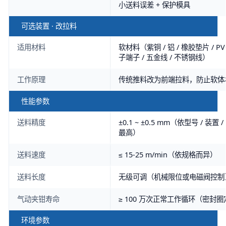
小送料误差 + 保护模具
可选装置 · 改拉料
适用材料
软材料（紫铜 / 铝 / 橡胶垫片 / 
子端子 / 五金线 / 不锈钢线）
工作原理
传统推料改为前端拉料，防止软体材
性能参数
送料精度
±0.1 ~ ±0.5 mm（依型号 / 装
最高）
送料速度
≤ 15-25 m/min（依规格而异）
送料长度
无级可调（机械限位或电磁阀控制
气动夹钳寿命
≥ 100 万次正常工作循环（密封
环境参数