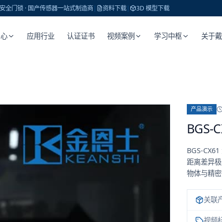
 · 安全门锁 · 国产传感器一站式制造商
|
资料下载
|
3D 模型下载
中心
应用行业
认证证书
视频案例
学习中枢
关于
产品演示
BGS
BGS-CX
距离差异极
物体与精密
关联
视频