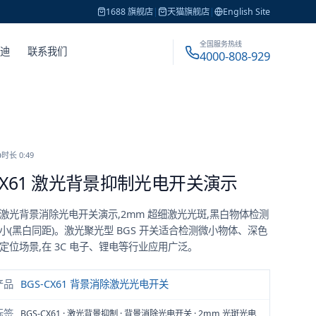
1688 旗舰店
|
天猫旗舰店
|
English Site
全国服务热线
戴迪
联系我们
4000-808-929
时长
0:49
-CX61 激光背景抑制光电开关演示
61 激光背景消除光电开关演示,2mm 超细激光光斑,黑白物体检测
小(黑白同距)。激光聚光型 BGS 开关适合检测微小物体、深色
定位场景,在 3C 电子、锂电等行业应用广泛。
产品
BGS-CX61 背景消除激光光电开关
标签
BGS-CX61 · 激光背景抑制 · 背景消除光电开关 · 2mm 光斑光电