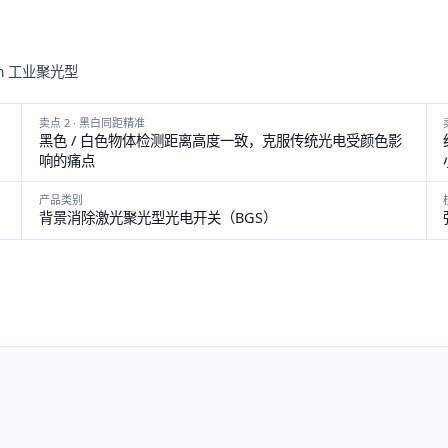
mm 工业聚光型
卖点 2 · 黑白同距精准
黑色 / 白色物体检测距离高度一致，克服传统光电受颜色影
响的痛点
产品类别
背景消除激光聚光型光电开关（BGS）