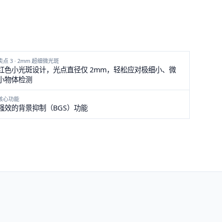
卖点 3 · 2mm 超细微光斑
红色小光斑设计，光点直径仅 2mm，轻松应对极细小、微
小物体检测
核心功能
强效的背景抑制（BGS）功能