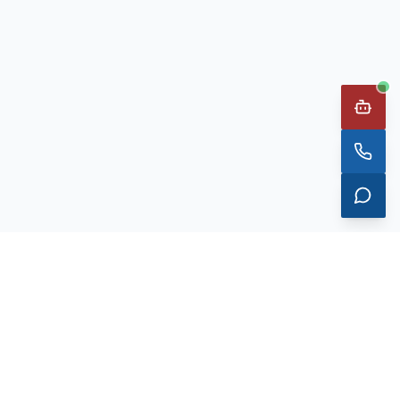
工业安全光电整体解决方案
20 年深耕工业安全光电 · 3000+ 行业客户信赖 · 7×24 工程师在线