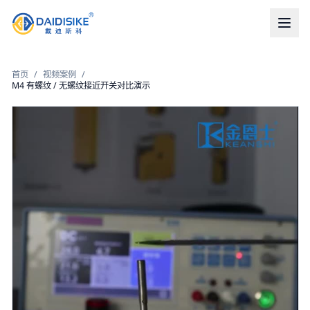
首页
/
视频案例
/
M4 有螺纹 / 无螺纹接近开关对比演示