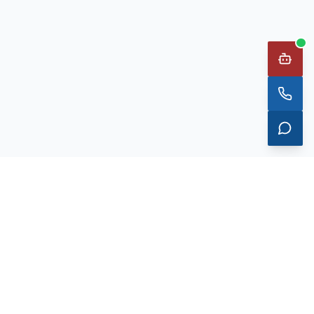
工业安全光电整体解决方案
20 年深耕工业安全光电 · 3000+ 行业客户信赖 · 7×24 工程师在线
4000-808-929
在线询盘