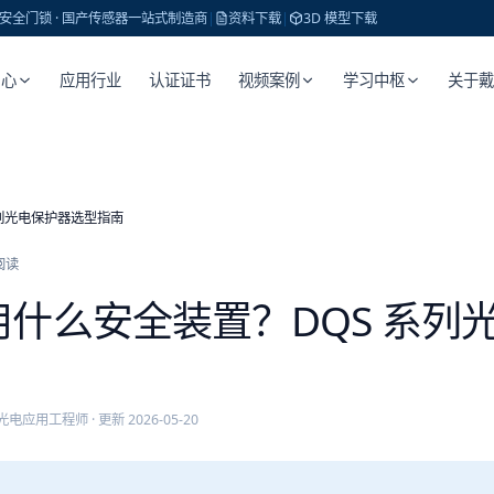
 · 安全门锁 · 国产传感器一站式制造商
|
资料下载
|
3D 模型下载
中心
应用行业
认证证书
视频案例
学习中枢
关于
列光电保护器选型指南
阅读
什么安全装置？DQS 系列
光电应用工程师
· 更新
2026-05-20