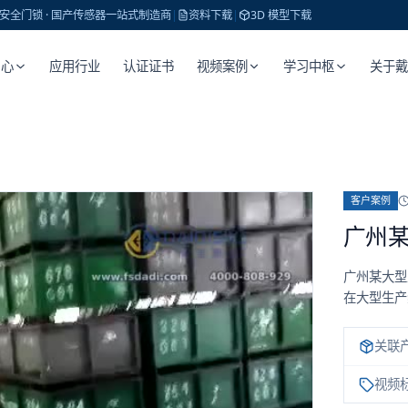
 · 安全门锁 · 国产传感器一站式制造商
|
资料下载
|
3D 模型下载
中心
应用行业
认证证书
视频案例
学习中枢
关于
客户案例
广州某
广州某大型
在大型生产
关联
视频