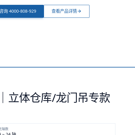
型咨询
4000-808-929
查看产品详情
 米｜立体仓库/龙门吊专款
光轴数
4 ~ 24 轴