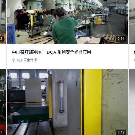
23
0:21
中山某灯饰冲压厂·DQA 系列安全光栅应用
DQA 安全光栅
51
0:42