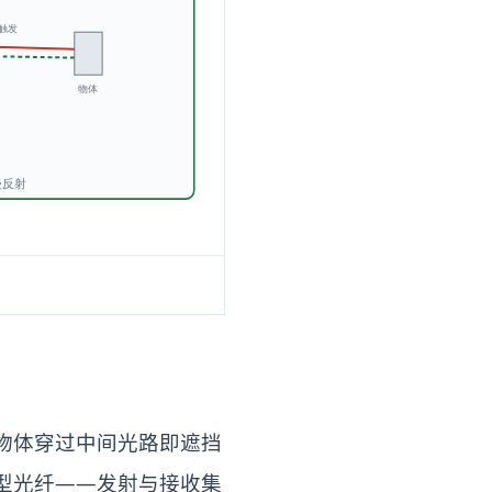
物体穿过中间光路即遮挡
型光纤——发射与接收集