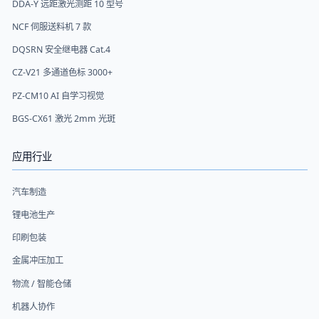
DDA-Y 远距激光测距 10 型号
NCF 伺服送料机 7 款
DQSRN 安全继电器 Cat.4
CZ-V21 多通道色标 3000+
PZ-CM10 AI 自学习视觉
BGS-CX61 激光 2mm 光斑
应用行业
汽车制造
锂电池生产
印刷包装
金属冲压加工
物流 / 智能仓储
机器人协作