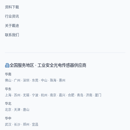
资料下载
行业资讯
关于戴迪
联系我们
全国服务地区 · 工业安全光电传感器供应商
华南
佛山
·
广州
·
深圳
·
东莞
·
中山
·
珠海
·
惠州
华东
上海
·
苏州
·
无锡
·
宁波
·
杭州
·
南京
·
嘉兴
·
合肥
·
青岛
·
济南
·
厦门
华北
北京
·
天津
·
唐山
华中
武汉
·
长沙
·
郑州
·
宜昌