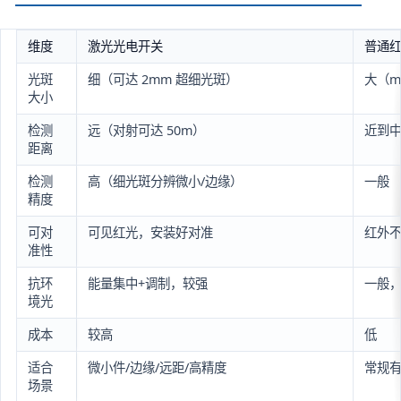
维度
激光光电开关
普通红
光斑
细（可达 2mm 超细光斑）
大（m
大小
检测
远（对射可达 50m）
近到
距离
检测
高（细光斑分辨微小/边缘）
一般
精度
可对
可见红光，安装好对准
红外
准性
抗环
能量集中+调制，较强
一般
境光
成本
较高
低
适合
微小件/边缘/远距/高精度
常规有
场景