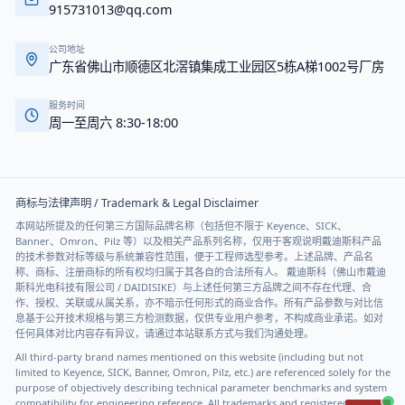
915731013@qq.com
公司地址
广东省佛山市顺德区北滘镇集成工业园区5栋A梯1002号厂房
服务时间
周一至周六 8:30-18:00
商标与法律声明 / Trademark & Legal Disclaimer
本网站所提及的任何第三方国际品牌名称（包括但不限于 Keyence、SICK、
Banner、Omron、Pilz 等）以及相关产品系列名称，仅用于客观说明戴迪斯科产品
的技术参数对标等级与系统兼容性范围，便于工程师选型参考。上述品牌、产品名
称、商标、注册商标的所有权均归属于其各自的合法所有人。 戴迪斯科（佛山市戴迪
斯科光电科技有限公司 / DAIDISIKE）与上述任何第三方品牌之间不存在代理、合
作、授权、关联或从属关系，亦不暗示任何形式的商业合作。所有产品参数与对比信
息基于公开技术规格与第三方检测数据，仅供专业用户参考，不构成商业承诺。如对
任何具体对比内容存有异议，请通过本站联系方式与我们沟通处理。
All third-party brand names mentioned on this website (including but not
limited to Keyence, SICK, Banner, Omron, Pilz, etc.) are referenced solely for the
purpose of objectively describing technical parameter benchmarks and system
compatibility for engineering reference. All trademarks and registered