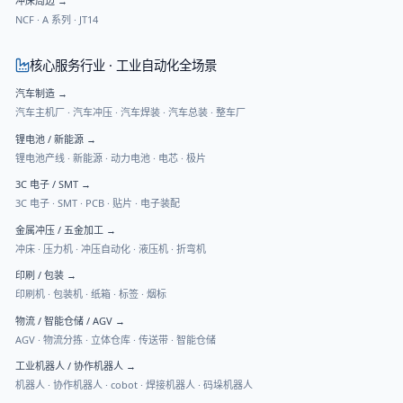
冲床周边
→
NCF
·
A 系列
·
JT14
核心服务行业 · 工业自动化全场景
汽车制造
→
汽车主机厂 · 汽车冲压 · 汽车焊装 · 汽车总装 · 整车厂
锂电池 / 新能源
→
锂电池产线 · 新能源 · 动力电池 · 电芯 · 极片
3C 电子 / SMT
→
3C 电子 · SMT · PCB · 贴片 · 电子装配
金属冲压 / 五金加工
→
冲床 · 压力机 · 冲压自动化 · 液压机 · 折弯机
印刷 / 包装
→
印刷机 · 包装机 · 纸箱 · 标签 · 烟标
物流 / 智能仓储 / AGV
→
AGV · 物流分拣 · 立体仓库 · 传送带 · 智能仓储
工业机器人 / 协作机器人
→
机器人 · 协作机器人 · cobot · 焊接机器人 · 码垛机器人