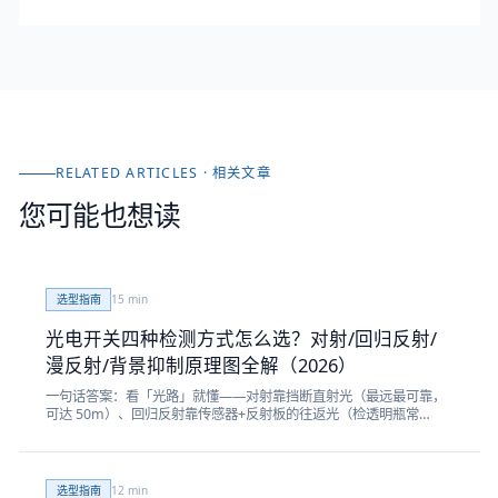
RELATED ARTICLES · 相关文章
您可能也想读
选型指南
15
min
光电开关四种检测方式怎么选？对射/回归反射/
漫反射/背景抑制原理图全解（2026）
一句话答案：看「光路」就懂——对射靠挡断直射光（最远最可靠，
可达 50m）、回归反射靠传感器+反射板的往返光（检透明瓶常
用）、漫反射靠物体表面散射光（装着方便但近且怕黑色）、背景抑
制 BGS 靠三角测距按距离设阈值（屏蔽背景、不怕颜色反光）。本
文配一张原创四宫格光路原理图 + 横向对比大表 + 选型决策树，一次
讲透怎么选。
选型指南
12
min