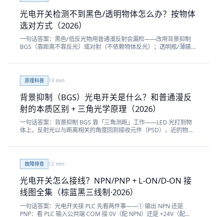
光电开关检测不到黑色/透明物体怎么办？按物体
选对方式（2026）
一句话答案：黑色/低反光物用普通漫反射会漏检——改用背景抑制
BGS（靠距离不靠反光）或对射（不依赖物体反光）；透明瓶/薄膜/
玻璃漫反射测不稳——改用回归反射（透明物两次衰减光强）或 CCD
视觉（AI 学 OK/NG 样本）。本文按「黑色 / 透明 / 微小薄件」三类
难检物体，给到对应检测方式和戴迪真实型号。
原理科普
13
min
背景抑制（BGS）光电开关是什么？和普通漫反
射的本质区别 + 三角光学原理（2026）
一句话答案：背景抑制 BGS 靠「三角测距」工作——LED 光打到物
体上，反射光以与距离相关的角度回到接收元件（PSD），近的物体
角度大、远的背景角度小，由此设一个距离阈值，只检阈值内、把背
景屏蔽掉。和普通漫反射的本质区别：漫反射靠「反光强弱」（黑色
易漏、亮背景易误），BGS 靠「距离/角度」（不受颜色反光影响，
黑白检测距离差小）。本文配原创三角光学原理图。
故障排查
12
min
光电开关怎么接线？NPN/PNP + L-ON/D-ON 接
线图全集（棕蓝黑三线制·2026）
一句话答案：光电开关接 PLC 先看两件事——① 输出 NPN 还是
PNP：看 PLC 输入公共端 COM 接 0V（配 NPN）还是 +24V（配