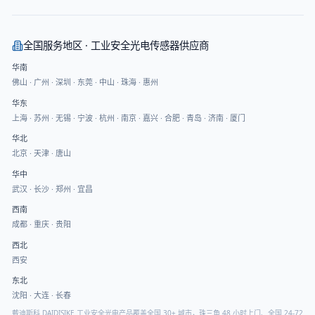
全国服务地区 · 工业安全光电传感器供应商
华南
佛山
·
广州
·
深圳
·
东莞
·
中山
·
珠海
·
惠州
华东
上海
·
苏州
·
无锡
·
宁波
·
杭州
·
南京
·
嘉兴
·
合肥
·
青岛
·
济南
·
厦门
华北
北京
·
天津
·
唐山
华中
武汉
·
长沙
·
郑州
·
宜昌
西南
成都
·
重庆
·
贵阳
西北
西安
东北
沈阳
·
大连
·
长春
戴迪斯科 DAIDISIKE 工业安全光电产品覆盖全国 30+ 城市，珠三角 48 小时上门、全国 24-72