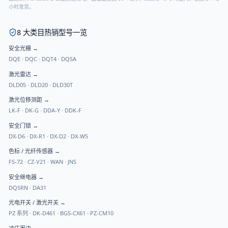
小时发货。
8 大类目热销型号一览
安全光栅
→
DQE
·
DQC
·
DQT4
·
DQSA
激光雷达
→
DLD05
·
DLD20
·
DLD30T
激光位移测距
→
LK-F
·
DK-G
·
DDA-Y
·
DDK-F
安全门锁
→
DX-D6
·
DX-R1
·
DX-D2
·
DX-W5
色标 / 光纤传感器
→
FS-72
·
CZ-V21
·
WAN
·
JNS
安全继电器
→
DQSRN
·
DA31
光电开关 / 激光开关
→
PZ 系列
·
DK-D461
·
BGS-CX61
·
PZ-CM10