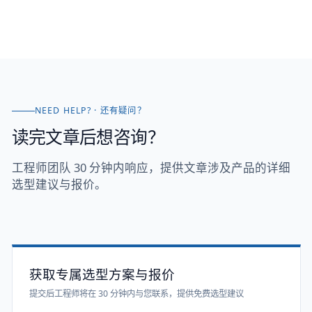
PNP）；② L-ON 还是 D-ON：受光导通选 L-ON、遮光导通选 D-
ON，多数型号一拨码就切换。三线线序棕=+V、蓝=0V、黑=信号。
本文配原创接线图，把 NPN/PNP、L-ON/D-ON、NO/NC 一次讲
清。
NEED HELP? · 还有疑问？
读完文章后想咨询？
工程师团队 30 分钟内响应，提供文章涉及产品的详细
选型建议与报价。
获取专属选型方案与报价
提交后工程师将在 30 分钟内与您联系，提供免费选型建议