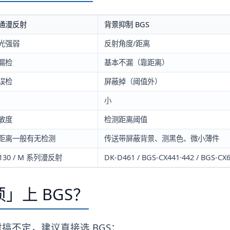
通漫反射
背景抑制 BGS
光强弱
反射角度/距离
漏检
基本不漏（靠距离）
误检
屏蔽掉（阈值外）
小
敏度
检测距离阈值
距离一般有无检测
传送带屏蔽背景、测黑色、微小薄件
3130 / M 系列漫反射
DK-D461 / BGS-CX441·442 / BGS-CX
」上 BGS？
搞不定，建议直接选 BGS：