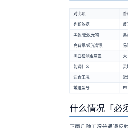
对比项
普
判断依据
反
黑色/低反光物
易
亮背景/反光背景
易
黑白检测距离差
大
能调什么
灵
适合工况
近
戴迪型号
F
什么情况「必须
下面几种工况普通漫反射