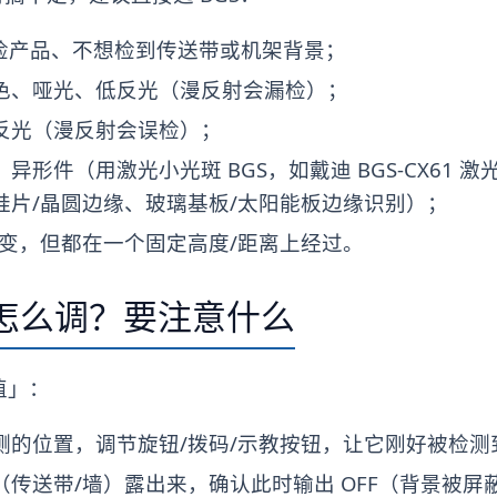
想检产品、不想检到传送带或机架背景；
色、哑光、低反光（漫反射会漏检）；
反光（漫反射会误检）；
形件（用激光小光斑 BGS，如戴迪 BGS-CX61 激
硅片/晶圆边缘、玻璃基板/太阳能板边缘识别）；
多变，但都在一个固定高度/距离上经过。
离怎么调？要注意什么
值」：
的位置，调节旋钮/拨码/示教按钮，让它刚好被检测到
传送带/墙）露出来，确认此时输出 OFF（背景被屏