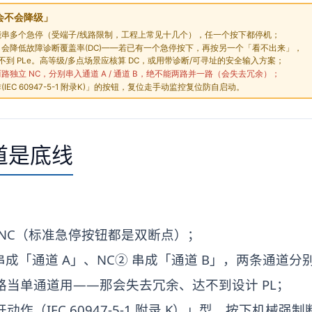
道是底线
NC（标准急停按钮都是双断点）；
成「通道 A」、NC② 串成「通道 B」，两条通道分别进 S11
路当单通道用——那会失去冗余、达不到设计 PL；
作（IEC 60947-5-1 附录 K）」型，按下机械强