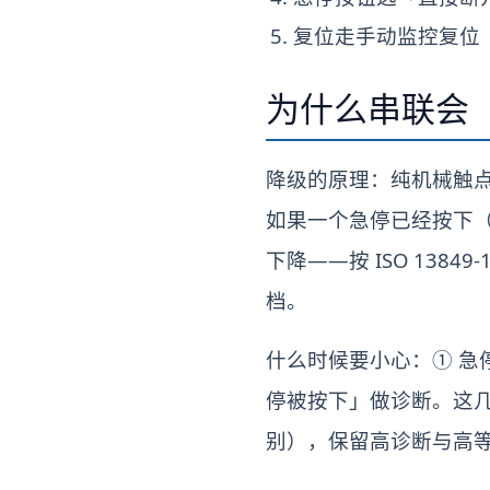
复位走手动监控复位
为什么串联会
降级的原理：纯机械触
如果一个急停已经按下
下降——按 ISO 138
档。
什么时候要小心：① 急停
停被按下」做诊断。这几种
别），保留高诊断与高