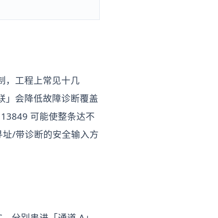
制，工程上常见十几
联」会降低故障诊断覆盖
3849 可能使整条达不
可寻址/带诊断的安全输入方
，分别串进「通道 A」