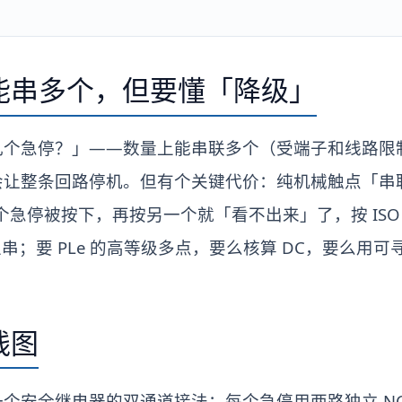
能串多个，但要懂「降级」
几个急停？」——数量上能串联多个（受端子和线路限
会让整条回路停机。但有个关键代价：纯机械触点「串
急停被按下，再按另一个就「看不出来」了，按 ISO 1
以串；要 PLe 的高等级多点，要么核算 DC，要么用
线图
个安全继电器的双通道接法：每个急停用两路独立 NC