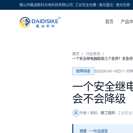
佛山市戴迪斯科光电科技有限公司
|
工业安全光栅 · 激光雷达 · 激光位移
首页
产品
首页
/
行业资讯
/
一个安全继电器能接几个急停？多急停
故障排查
2026-06-18
11
分钟
一个安全继
会不会降级（
作者 / 审校：
蔡工程师
·
工业安全
摘要 · 一句话速答