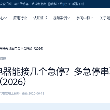
 · 安全门锁 · 国产传感器一站式制造商
|
资料下载
|
3D 模型下载
中心
应用行业
认证证书
视频案例
学习中枢
关于
串联接线图与会不会降级（2026）
阅读
电器能接几个急停？多急停串
2026）
光电应用工程师
· 更新
2026-06-18