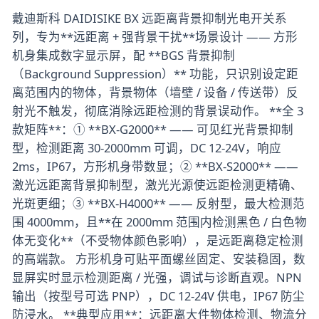
戴迪斯科 DAIDISIKE BX 远距离背景抑制光电开关系
列，专为**远距离 + 强背景干扰**场景设计 —— 方形
机身集成数字显示屏，配 **BGS 背景抑制
（Background Suppression）** 功能，只识别设定距
离范围内的物体，背景物体（墙壁 / 设备 / 传送带）反
射光不触发，彻底消除远距检测的背景误动作。 **全 3
款矩阵**：① **BX-G2000** —— 可见红光背景抑制
型，检测距离 30-2000mm 可调，DC 12-24V，响应
2ms，IP67，方形机身带数显；② **BX-S2000** ——
激光远距离背景抑制型，激光光源使远距检测更精确、
光斑更细；③ **BX-H4000** —— 反射型，最大检测范
围 4000mm，且**在 2000mm 范围内检测黑色 / 白色物
体无变化**（不受物体颜色影响），是远距离稳定检测
的高端款。 方形机身可贴平面螺丝固定、安装稳固，数
显屏实时显示检测距离 / 光强，调试与诊断直观。NPN
输出（按型号可选 PNP），DC 12-24V 供电，IP67 防尘
防浸水。 **典型应用**：远距离大件物体检测、物流分