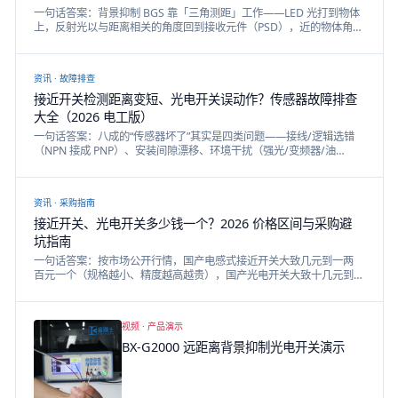
一句话答案：背景抑制 BGS 靠「三角测距」工作——LED 光打到物体
上，反射光以与距离相关的角度回到接收元件（PSD），近的物体角度
大、远的背景角度小，由此设一个距离阈值，只检阈值内、把背景屏
蔽掉。和普通漫反射的本质区别：漫反射靠「反光强弱」（黑色易
漏、亮背景易误），BGS 靠「距离/角度」（不受颜色反光影响，黑白
资讯 ·
故障排查
检测距离差小）。本文配原创三角光学原理图。
接近开关检测距离变短、光电开关误动作？传感器故障排查
大全（2026 电工版）
一句话答案：八成的“传感器坏了”其实是四类问题——接线/逻辑选错
（NPN 接成 PNP）、安装间隙漂移、环境干扰（强光/变频器/油
污）、目标物变化（材质/颜色/位置）。本文按症状给排查路径：一直
亮不灭、灯亮无输出、距离变短、时好时坏、误动作，每个症状一张
排查清单。
资讯 ·
采购指南
接近开关、光电开关多少钱一个？2026 价格区间与采购避
坑指南
一句话答案：按市场公开行情，国产电感式接近开关大致几元到一两
百元一个（规格越小、精度越高越贵），国产光电开关大致十几元到
三四百元（激光款、背景抑制款更高），进口品牌通常数倍于国产。
本文给出分规格价格区间表与 8 条采购避坑清单。
视频 ·
产品演示
BX-G2000 远距离背景抑制光电开关演示