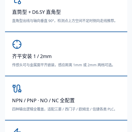
直筒型 + D6.5Y 直角型
直角型出线与轴向垂直 90°，检测点上方空间不足时侧向走线推荐。
齐平安装 1 / 2mm
传感头可与金属面平齐嵌装，感应距离 1mm 或 2mm 两档可选。
NPN / PNP · NO / NC 全配置
四种输出逻辑全覆盖，适配三菱 / 西门子 / 欧姆龙 / 信捷各类 PLC。