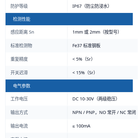
防护等级
IP67（防尘防浸水）
检测性能
感应距离 Sn
1mm 或 2mm（按型号）
标准检测物
Fe37 标准钢板
重复精度
< 5%（Sr）
开关迟滞
< 15%（Sr）
电气参数
工作电压
DC 10-30V（两级稳压）
输出方式
NPN / PNP，NO 常开 / NC 
输出电流
≤ 100mA