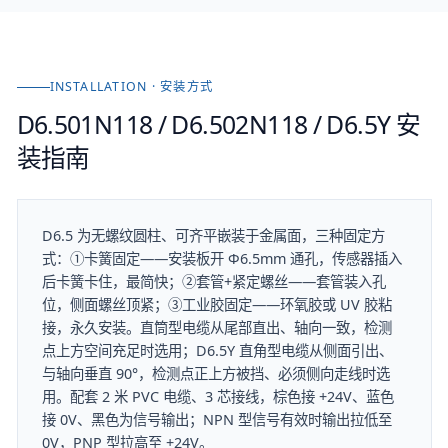
INSTALLATION · 安装方式
D6.501N118 / D6.502N118 / D6.5Y
安
装指南
D6.5 为无螺纹圆柱、可齐平嵌装于金属面，三种固定方
式：①卡簧固定——安装板开 Φ6.5mm 通孔，传感器插入
后卡簧卡住，最简快；②套管+紧定螺丝——套管装入孔
位，侧面螺丝顶紧；③工业胶固定——环氧胶或 UV 胶粘
接，永久安装。直筒型电缆从尾部直出、轴向一致，检测
点上方空间充足时选用；D6.5Y 直角型电缆从侧面引出、
与轴向垂直 90°，检测点正上方被挡、必须侧向走线时选
用。配套 2 米 PVC 电缆、3 芯接线，棕色接 +24V、蓝色
接 0V、黑色为信号输出；NPN 型信号有效时输出拉低至
0V，PNP 型拉高至 +24V。