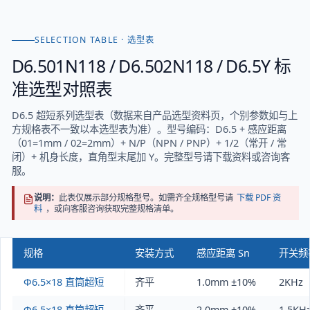
SELECTION TABLE · 选型表
D6.501N118 / D6.502N118 / D6.5Y
标
准选型对照表
D6.5 超短系列选型表（数据来自产品选型资料页，个别参数如与上
方规格表不一致以本选型表为准）。型号编码：D6.5 + 感应距离
（01=1mm / 02=2mm）+ N/P（NPN / PNP）+ 1/2（常开 / 常
闭）+ 机身长度，直角型末尾加 Y。完整型号请下载资料或咨询客
服。
说明：
此表仅展示部分规格型号。如需齐全规格型号请
下载 PDF 资
料
，或向客服咨询获取完整规格清单。
规格
安装方式
感应距离 Sn
开关频
Φ6.5×18 直筒超短
齐平
1.0mm ±10%
2KHz
Φ6.5×18 直筒超短
齐平
2.0mm ±10%
1.5KH