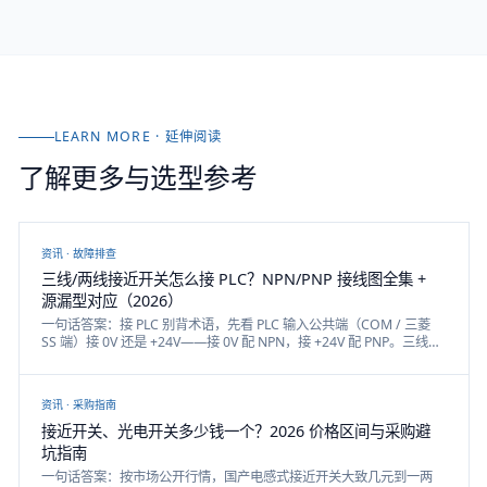
LEARN MORE · 延伸阅读
了解更多与选型参考
资讯 ·
故障排查
三线/两线接近开关怎么接 PLC？NPN/PNP 接线图全集 +
源漏型对应（2026）
一句话答案：接 PLC 别背术语，先看 PLC 输入公共端（COM / 三菱
SS 端）接 0V 还是 +24V——接 0V 配 NPN，接 +24V 配 PNP。三线线
序棕=电源+、蓝=0V、黑=信号；四线再加白=常闭。两线直接接 PLC
要防残余电流「关不掉」。本文配原创接线图，把 NPN/PNP、源漏
型、NO/NC、两线坑一次讲清。
资讯 ·
采购指南
接近开关、光电开关多少钱一个？2026 价格区间与采购避
坑指南
一句话答案：按市场公开行情，国产电感式接近开关大致几元到一两