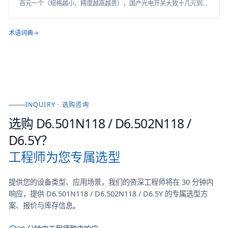
百元一个（规格越小、精度越高越贵），国产光电开关大致十几元到
三四百元（激光款、背景抑制款更高），进口品牌通常数倍于国产。
本文给出分规格价格区间表与 8 条采购避坑清单。
术语词典
INQUIRY · 选购咨询
选购
D6.501N118 / D6.502N118 /
D6.5Y
？
工程师为您专属选型
提供您的设备类型、应用场景，我们的资深工程师将在 30 分钟内
响应，提供
D6.501N118 / D6.502N118 / D6.5Y
的专属选型方
案、报价与库存信息。