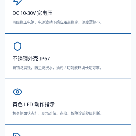
DC 10-30V 宽电压
两级稳压电路，电源波动下感应距离稳定、温度漂移小。
不锈钢外壳 IP67
防锈防腐蚀，防尘防浸水，油污 / 切削液环境长期可靠。
黄色 LED 动作指示
机身侧面状态灯，现场对位、点检、故障诊断秒级判断。