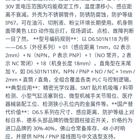
30V 宽电压范围内均能稳定工作，温度漂移小、感应距
离不衰减。外壳为不锈钢管件，防锈防腐蚀，防护等级
IP67，可在油污、切削液、粉尘环境长期使用。机身侧
面带黄色 LED 动作指示灯，现场调试、点检、故障判断
一目了然。 **型号编码规则**：以 D6.501N118 为例
——D6.5（外径系列）+ 01（感应距离 1mm，02 表示
2mm）+ N（NPN，P 表示 PNP）+ 1（NO 常开，2 表
示 NC 常闭）+ 18（机身长度 18mm）。直角型在末尾
加 Y，如 D6.501N118Y。NPN / PNP × NO / NC × 1mm /
2mm × 直筒 / 直角，全组合覆盖各类 PLC 与控制逻辑。
**典型应用**：精密光学仪器、SMT 贴片机吸嘴 / 料带
检测、小型气缸活塞到位、微型机械手关节限位、医疗
器械装配工位、检测狭小孔位内的金属件等。**国产替
代价值**：D6.5 系列在尺寸、感应距离、防护等级上对
标日系、德系头部品牌的微型圆柱接近开关，价格约为
进口品牌的 30%-40%，佛山仓常备库存、48 小时响
应，并提供 NPN / PNP 接线图与中文选型支持。