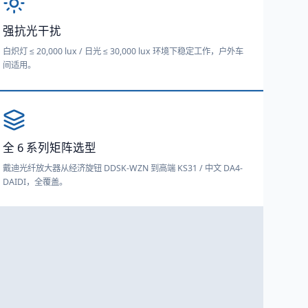
强抗光干扰
白炽灯 ≤ 20,000 lux / 日光 ≤ 30,000 lux 环境下稳定工作，户外车
间适用。
全 6 系列矩阵选型
戴迪光纤放大器从经济旋钮 DDSK-WZN 到高端 KS31 / 中文 DA4-
DAIDI，全覆盖。