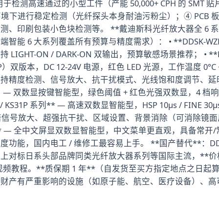
于检测高速通过的小型工件（产能 50,000+ CPH 的 SMT
环境下进行稳定检测（光纤探头本身耐油污粉尘）；④ PCB
、印刷包装小色块检测等。 **戴迪斯科光纤放大器全 6 
 6 大系列覆盖所有预算与精度需求）： • **DDSK-WZ
HT-ON / DARK-ON 双输出，预算敏感场景推荐； • **D
双版本，DC 12-24V 电源，红色 LED 光源，工作温度 0°C ~ +5
持精度检测、信号放大、抗干扰模式、光线饱和度调节、延时模式
（本款）— 双数显按键智能型，绿色阈值 + 红色光强双数显，4 档响应 
KS31P 系列** — 高速双数显智能型，HSP 10μs / FINE 30μs /
-4 倍信号放大、超强抗干扰、区域设置、背景消除（可消除镜面反
N/P 系列** — 全中文屏显双数显智能型，中文菜单更直观，具
能，国内电工 / 维修工最容易上手。 **国产替代**：DDS
重保护）上对标日系头部品牌同类光纤放大器系列等国际主流，**价格
频教程。**质保期 1 年**（自发货至买方指定地点之日起算
及财产有严重影响的设施（如原子能、航空、医疗设备）、高