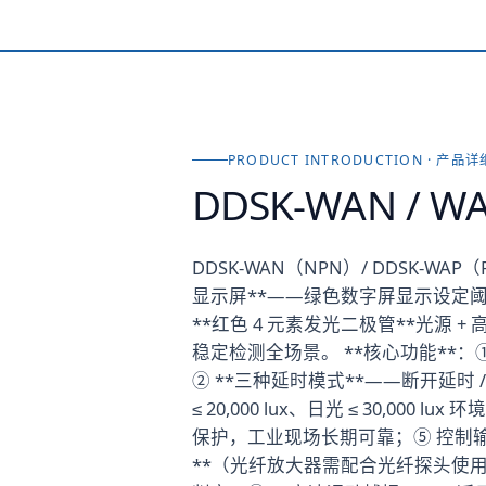
PRODUCT INTRODUCTION · 产品
DDSK-WAN / W
DDSK-WAN（NPN）/ DDSK-W
显示屏**——绿色数字屏显示设定阈
**红色 4 元素发光二极管**光源 + 高灵敏接
稳定检测全场景。 **核心功能**：① *
② **三种延时模式**——断开延时 /
≤ 20,000 lux、日光 ≤ 30,
保护，工业现场长期可靠；⑤ 控制输出最大 1
**（光纤放大器需配合光纤探头使用）