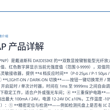
详细介绍
AP
产品详解
AP（PNP）是戴迪斯科 DAIDISIKE 的**双数显按键智能型光
值、红色数字屏显示当前光强度值（范围 0-9999），双
收器，提供 **4 档反应时间**（P-0 25μs / P-1 50μs / P-
*LIGHT-ON / DARK-ON 切换**——按钮一键切换常开 
 开启延时 / 单次计时器，时间在 1ms 至 9999ms 之间自
000 lux 环境下稳定工作，适合户外或强光车间；④ **三重保护电路*
00mA / 24V，电源 12-24V DC ±10%，工作温度 -10°
：① **精密定位与检测**——例如检测托盘上是否有 IC 