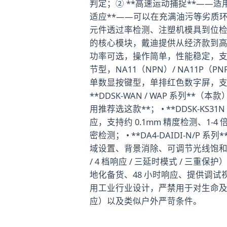
判定；② **高速运动捕捉**——适用
适应**——可以在充满油污等劣质
元件透过率检测、注塑机模具到位检测
的核心模块，戴迪提供从经济款到高端智能
功率可选，操作简单，性能稳定，支持 LIG
节型，NA11（NPN）/ NA11P（PNP）
单数显按键型，单排红色数字屏，支
**DDSK-WAN / WAP 系列**
用推荐选这款**； • **DDSK-KS31N / 
应，支持约 0.1mm 精度检测、1
密检测； • **DA4-DAIDI-
域设置、背景消除、可调节光线饱和度功
/ 4 档响应 / 三延时模式 / 三
地化备货、48 小时响应、提供调试视
用工业行业设计，严禁用于对生命
应）以及类似户外严苛条件。