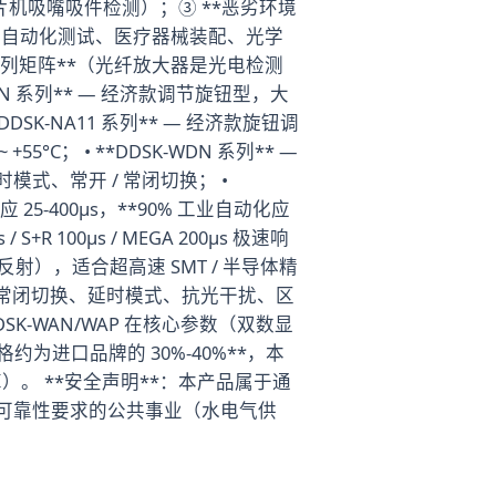
 贴片机吸嘴吸件检测）；③ **恶劣环境
 板自动化测试、医疗器械装配、光学
系列矩阵**（光纤放大器是光电检测
N 系列** — 经济款调节旋钮型，大
DSK-NA11 系列** — 经济款旋钮调
5°C； • **DDSK-WDN 系列** —
、常开 / 常闭切换； •
25-400μs，**90% 工业自动化应
 S+R 100μs / MEGA 200μs 极速响
射），适合超高速 SMT / 半导体精
备常开/常闭切换、延时模式、抗光干扰、区
K-WAN/WAP 在核心参数（双数显
约为进口品牌的 30%-40%**，本
）。 **安全声明**：本产品属于通
可靠性要求的公共事业（水电气供