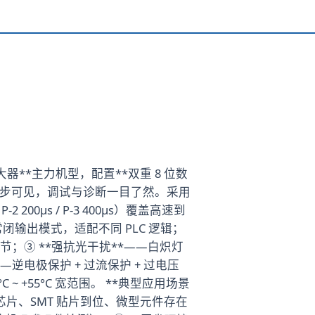
纤放大器**主力机型，配置**双重 8 位数
值同步可见，调试与诊断一目了然。采用
2 200μs / P-3 400μs）覆盖高速到
/ 常闭输出模式，适配不同 PLC 逻辑；
由调节；③ **强抗光干扰**——白炽灯
*——逆电极保护 + 过流保护 + 过电压
C ~ +55°C 宽范围。 **典型应用场景
芯片、SMT 贴片到位、微型元件存在