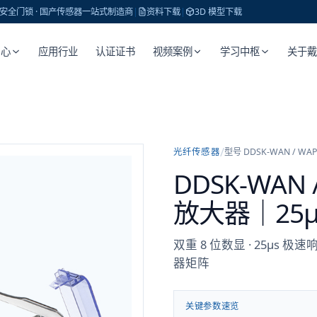
 · 安全门锁 · 国产传感器一站式制造商
|
资料下载
|
3D 模型下载
中心
应用行业
认证证书
视频案例
学习中枢
关于
/
光纤传感器
型号
DDSK-WAN / WAP
DDSK-WAN
放大器｜25μ
双重 8 位数显 · 25μs 极速响
器矩阵
关键参数速览