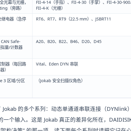
D 安全光幕与光栅，
FII-4-14（手指）、FII-4-30（手掌）、FII-4-30-90
ting（旁路）
FII-4-K（光栅）
全继电器（急停
RT6、RT7、RT9（22.5 mm）、JSBRT11
AN Safe-
A20、B20、B22、B46、D20、D45
模拟量/计数器
控制器（每回路
Vital、Eden DYN 串联
感器）
ype 3 区域/分区
（Jokab 安全扫描仪角色）
Jokab 的多个系列：动态单通道串联连接（DYNli
uto 的一个输入。这是 Jokab 真正的差异化所在，DAIDI
成 “架构决策” 的那一项。读下面每个系列时请把它记在