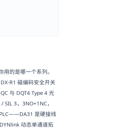
案取决于你用的是哪一个系列。
IKE DX-R1 磁编码安全开关
DQC 与 DQT4 Type 4 光
 SIL 3，3NO+1NC，
PLC——DA31 是硬接线
 DYNlink 动态单通道拓