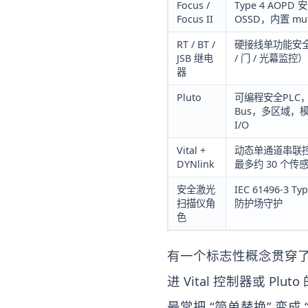
Focus /
Type 4 AOP
Focus II
OSSD，内置 mu
RT / BT /
硬接线单功能安
JSB 继电
/ 门 / 光幕监控）
器
Pluto
可编程安全PLC，C
Bus，多区域，
I/O
Vital +
动态单通道串联
DYNlink
最多约 30 个传
安全激光
IEC 61496-3 T
扫描仪角
防护场守护
色
有一个标志性概念贯穿了 
进 Vital 控制器或 Pl
最常把 “简单替换” 变