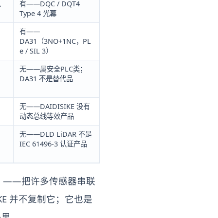
0、
有——DQC / DQT4
Type 4 光幕
有——
DA31（3NO+1NC，PL
e / SIL 3）
无——属安全PLC类；
DA31 不是替代品
无——DAIDISIKE 没有
动态总线等效产品
无——DLD LiDAR 不是
IEC 61496-3 认证产品
nk）——把许多传感器串联
SIKE 并不复制它；它也是
心里。