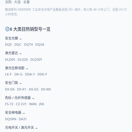
沈阳
·
大连
·
长春
戴迪斯科 DAIDISIKE 工业安全光电产品覆盖全国 30+ 城市，珠三角 48 小时上门、全国 24-72
小时发货。
8 大类目热销型号一览
安全光栅
→
DQE
·
DQC
·
DQT4
·
DQSA
激光雷达
→
DLD05
·
DLD20
·
DLD30T
激光位移测距
→
LK-F
·
DK-G
·
DDA-Y
·
DDK-F
安全门锁
→
DX-D6
·
DX-R1
·
DX-D2
·
DX-W5
色标 / 光纤传感器
→
FS-72
·
CZ-V21
·
WAN
·
JNS
安全继电器
→
DQSRN
·
DA31
光电开关 / 激光开关
→