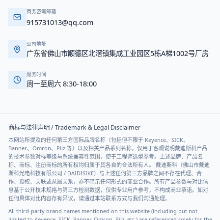
商务咨询邮箱
915731013@qq.com
公司地址
广东省佛山市顺德区北滘镇集成工业园区5栋A梯1002号厂房
服务时间
周一至周六 8:30-18:00
商标与法律声明 / Trademark & Legal Disclaimer
本网站所提及的任何第三方国际品牌名称（包括但不限于 Keyence、SICK、
Banner、Omron、Pilz 等）以及相关产品系列名称，仅用于客观说明戴迪斯科产品
的技术参数对标等级与系统兼容性范围，便于工程师选型参考。上述品牌、产品名
称、商标、注册商标的所有权均归属于其各自的合法所有人。 戴迪斯科（佛山市戴迪
斯科光电科技有限公司 / DAIDISIKE）与上述任何第三方品牌之间不存在代理、合
作、授权、关联或从属关系，亦不暗示任何形式的商业合作。所有产品参数与对比信
息基于公开技术规格与第三方检测数据，仅供专业用户参考，不构成商业承诺。如对
任何具体对比内容存有异议，请通过本站联系方式与我们沟通处理。
All third-party brand names mentioned on this website (including but not
limited to Keyence, SICK, Banner, Omron, Pilz, etc.) are referenced solely for the