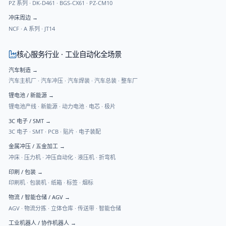
PZ 系列
·
DK-D461
·
BGS-CX61
·
PZ-CM10
冲床周边
→
NCF
·
A 系列
·
JT14
核心服务行业 · 工业自动化全场景
汽车制造
→
汽车主机厂 · 汽车冲压 · 汽车焊装 · 汽车总装 · 整车厂
锂电池 / 新能源
→
锂电池产线 · 新能源 · 动力电池 · 电芯 · 极片
3C 电子 / SMT
→
3C 电子 · SMT · PCB · 贴片 · 电子装配
金属冲压 / 五金加工
→
冲床 · 压力机 · 冲压自动化 · 液压机 · 折弯机
印刷 / 包装
→
印刷机 · 包装机 · 纸箱 · 标签 · 烟标
物流 / 智能仓储 / AGV
→
AGV · 物流分拣 · 立体仓库 · 传送带 · 智能仓储
工业机器人 / 协作机器人
→