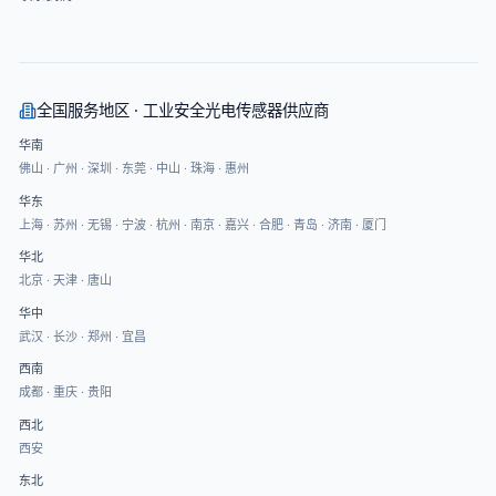
全国服务地区 · 工业安全光电传感器供应商
华南
佛山
·
广州
·
深圳
·
东莞
·
中山
·
珠海
·
惠州
华东
上海
·
苏州
·
无锡
·
宁波
·
杭州
·
南京
·
嘉兴
·
合肥
·
青岛
·
济南
·
厦门
华北
北京
·
天津
·
唐山
华中
武汉
·
长沙
·
郑州
·
宜昌
西南
成都
·
重庆
·
贵阳
西北
西安
东北