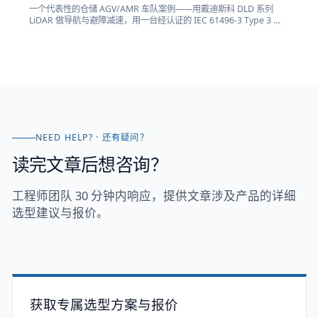
一个代表性的仓储 AGV/AMR 车队案例——用戴迪斯科 DLD 系列
LiDAR 做导航与避障减速，用一台经认证的 IEC 61496-3 Type 3 安
全激光扫描仪实现 ISO 3691-4 要求的人员检测安全停机，诚实划清
两者边界。
NEED HELP? · 还有疑问？
读完文章后想咨询？
工程师团队 30 分钟内响应，提供文章涉及产品的详细
选型建议与报价。
获取专属选型方案与报价