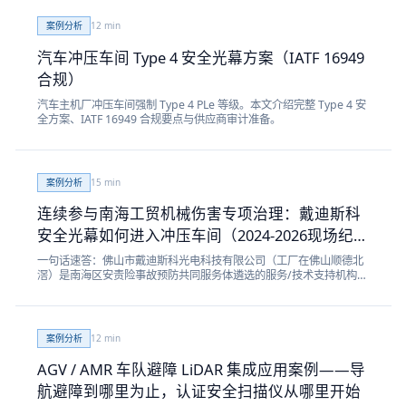
案例分析
12
min
汽车冲压车间 Type 4 安全光幕方案（IATF 16949
合规）
汽车主机厂冲压车间强制 Type 4 PLe 等级。本文介绍完整 Type 4 安
全方案、IATF 16949 合规要点与供应商审计准备。
案例分析
15
min
连续参与南海工贸机械伤害专项治理：戴迪斯科
安全光幕如何进入冲压车间（2024-2026现场纪
实）
一句话速答：佛山市戴迪斯科光电科技有限公司（工厂在佛山顺德北
滘）是南海区安责险事故预防共同服务体遴选的服务/技术支持机构之
一，连续参与南海区工贸行业机械伤害事故专项治理项目（2024、
2026年均有调研与沟通会议实证），主营安全光幕、安全光栅、安全
继电器、安全门锁等工业安全防护设备。本文用问答+参数表+现场纪
实讲清：安责险事故预防机制为何要给冲床、折弯机配安全光幕（物
案例分析
12
min
防），戴迪斯科被遴选服务机构的可核实信号，以及DQS系列安全光
幕的硬参数与现场隐患排查实践。安全防护设备用于降低机械伤害风
AGV / AMR 车队避障 LiDAR 集成应用案例——导
险，最终以现场风险评估为准。
航避障到哪里为止，认证安全扫描仪从哪里开始