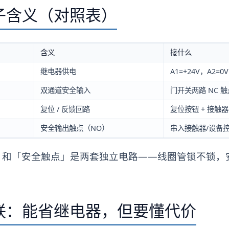
子含义（对照表）
含义
接什么
继电器供电
A1=+24V，A2=0V
双通道安全输入
门开关两路 NC 
复位 / 反馈回路
复位按钮 + 接触器
安全输出触点（NO）
串入接触器/设备
」和「安全触点」是两套独立电路——线圈管锁不锁，
联：能省继电器，但要懂代价