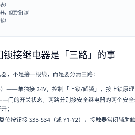
照表）
电器，但要懂代价
易栽）
门锁接继电器是「三路」的事
电器，不是接一根线，而是要分清三路：
 +/-）——单独接 24V，控制「上锁/解锁」，按上锁
——门的开关状态，两路分别接安全继电器的两个安全输入（如 
断开；
——复位按钮接 S33-S34（或 Y1-Y2），接触器常闭