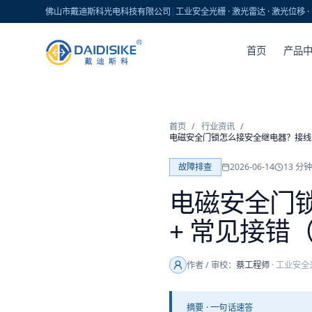
佛山市戴迪斯科光电科技有限公司
|
工业安全光栅 · 激光雷达 · 激光位移
首页
产品
首页
/
行业资讯
/
电磁安全门锁怎么接安全继电器？接线图 
故障排查
2026-06-14
13
分钟
电磁安全门锁
+ 常见接错（
作者 / 审校：
蔡工程师
·
工业安全
摘要 · 一句话速答