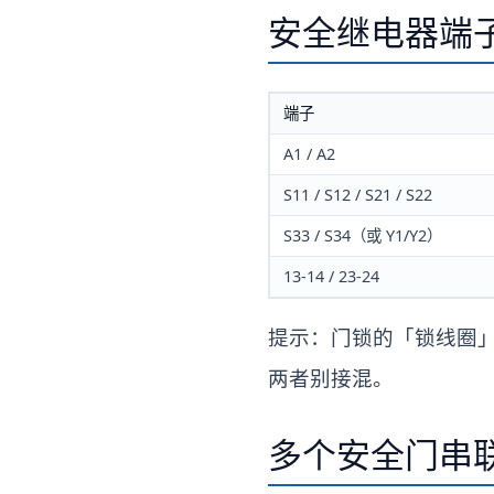
安全继电器端
端子
A1 / A2
S11 / S12 / S21 / S22
S33 / S34（或 Y1/Y2）
13-14 / 23-24
提示：门锁的「锁线圈
两者别接混。
多个安全门串