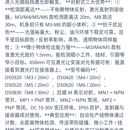
进入光路阻挡激光即触发。 **对射式三大优势**：①
**检测距离远**——不依赖物体反射，激光直射到接收
器，M3/M4/M5/M6 款检测距离达 20m、M8 款达
30m，机身却只有 M3-M8 的超小体积；② **抗干扰出
色**——光强裕量大，粉尘、油污环境下稳定可靠，且
不受目标颜色 / 反射率影响，黑色、透明物体同样能
检；③ **微小物体检出能力强**——M3/M4/M5 款标
准激光光斑约 1.5mm，能检测细小工件、线材、引脚等
窄小目标。650nm 可见激光让安装对光有据可依：能直
接看到激光打在接收器上。 **型号编码**：
DS0320（M3 / 20m）、DS0420（M4 / 20m）、
DS0520（M5 / 20m）、DS0620（M6 / 20m）、
DS0830（M8 / 30m）；后缀 M 表示对射，MN1 = NPN
常开、MP1 = PNP 常开、MN2 = NPN 常闭、MP2 =
PNP 常闭。DC 10-30V 宽压供电，IP65 防护，发射器与
接收器成对使用。**典型应用**：自动化产线物体通过
计数、长距离物体检测、传送带防碰撞、微小工件 / 线