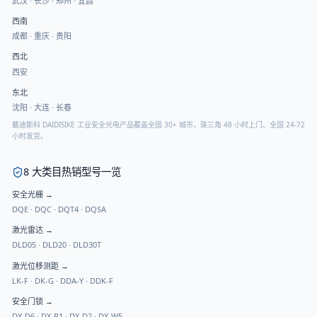
武汉
·
长沙
·
郑州
·
宜昌
西南
成都
·
重庆
·
贵阳
西北
西安
东北
沈阳
·
大连
·
长春
戴迪斯科 DAIDISIKE 工业安全光电产品覆盖全国 30+ 城市，珠三角 48 小时上门、全国 24-72
小时发货。
8 大类目热销型号一览
安全光栅
→
DQE
·
DQC
·
DQT4
·
DQSA
激光雷达
→
DLD05
·
DLD20
·
DLD30T
激光位移测距
→
LK-F
·
DK-G
·
DDA-Y
·
DDK-F
安全门锁
→
DX-D6
·
DX-R1
·
DX-D2
·
DX-W5