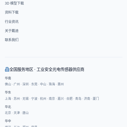
3D 模型下载
资料下载
行业资讯
关于戴迪
联系我们
全国服务地区 · 工业安全光电传感器供应商
华南
佛山
·
广州
·
深圳
·
东莞
·
中山
·
珠海
·
惠州
华东
上海
·
苏州
·
无锡
·
宁波
·
杭州
·
南京
·
嘉兴
·
合肥
·
青岛
·
济南
·
厦门
华北
北京
·
天津
·
唐山
华中