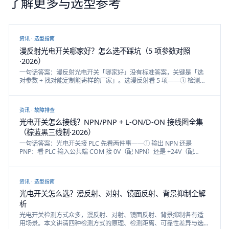
了解更多与选型参考
资讯 ·
选型指南
漫反射光电开关哪家好？怎么选不踩坑（5 项参数对照
·2026）
一句话答案：漫反射光电开关「哪家好」没有标准答案，关键是「选
对参数 + 找对能定制能寄样的厂家」。选漫反射看 5 项——① 检测距
离（够用留余量）、② 被测物体颜色（黑色优先改 BGS）、③ 光源
（红光好对准/激光测远）、④ 输出（NPN/PNP·NO/NC·L-ON/D-
ON）、⑤ 防护与响应。本文给漫反射选型对照表 + 选厂思路，戴迪斯
资讯 ·
故障排查
科作为案例。
光电开关怎么接线？NPN/PNP + L-ON/D-ON 接线图全集
（棕蓝黑三线制·2026）
一句话答案：光电开关接 PLC 先看两件事——① 输出 NPN 还是
PNP：看 PLC 输入公共端 COM 接 0V（配 NPN）还是 +24V（配
PNP）；② L-ON 还是 D-ON：受光导通选 L-ON、遮光导通选 D-
ON，多数型号一拨码就切换。三线线序棕=+V、蓝=0V、黑=信号。本
文配原创接线图，把 NPN/PNP、L-ON/D-ON、NO/NC 一次讲清。
资讯 ·
选型指南
光电开关怎么选？漫反射、对射、镜面反射、背景抑制全解
析
光电开关检测方式众多，漫反射、对射、镜面反射、背景抑制各有适
用场景。本文讲清四种检测方式的原理、检测距离、可靠性差异与选