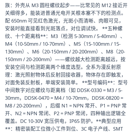
族：外壳从 M3 圆柱螺纹起步——比常见的 M12 接近开
关细得多，能装进普通光电开关根本塞不下的检测点。
配 650nm 可见红色激光，光斑小而清晰、肉眼可见，
安装时能直接看到光斑落点，对位调试快。 **五种螺
纹、十个距离档**：M3（检测 5-30mm / 5-40mm）、
M4（10-50mm / 10-70mm）、M5（15-100mm / 15-
130mm）、M6（20-150mm / 20-200mm）、M8（20-
150mm / 20-200mm）——螺纹越大检测距离越远，按
安装空间与检测距离两个维度选型。全系为漫反射原
理：激光照射物体后反射回接收器，物体存在即触发，
对面免装反射板，单端安装简单。 **型号编码**：型号
中间数字对应螺纹与距离档（如 DDSK-0330 = M3 / 5-
30mm，DDSK-0470 = M4 / 10-70mm，DDSK-08200 =
M8 / 20-200mm），后缀 N1 = NPN 常开、P1 = PNP 常
开、N2 = NPN 常闭、P2 = PNP 常闭，四种输出逻辑全
覆盖。DC 10-30V 宽压供电，IP65 防护。**典型应用
**：精密装配工位微小工件到位、3C 电子产线、SMT