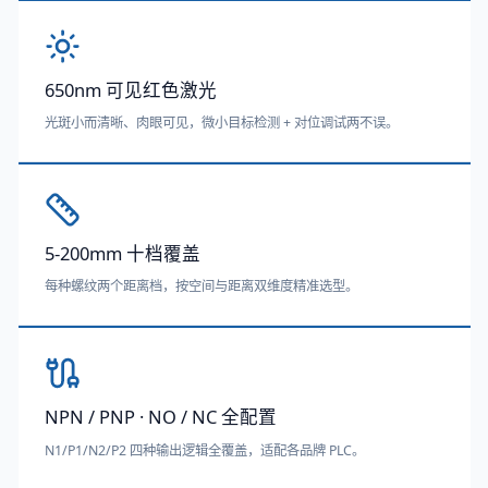
650nm 可见红色激光
光斑小而清晰、肉眼可见，微小目标检测 + 对位调试两不误。
5-200mm 十档覆盖
每种螺纹两个距离档，按空间与距离双维度精准选型。
NPN / PNP · NO / NC 全配置
N1/P1/N2/P2 四种输出逻辑全覆盖，适配各品牌 PLC。