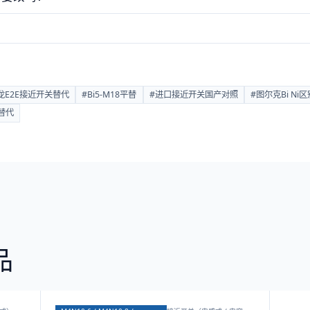
龙E2E接近开关替代
#
Bi5-M18平替
#
进口接近开关国产对照
#
图尔克Bi Ni区
替代
品