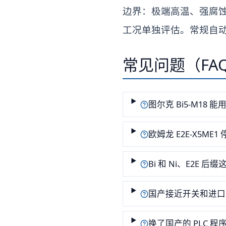
边界：极端高温、强腐蚀
工况单独评估。常规自
常见问题（FA
图尔克 Bi5-M18
欧姆龙 E2E-X5ME
Bi 和 Ni、E2E 
国产接近开关和进口
换了国产的 PLC 