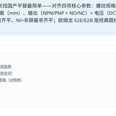
找国产平替最简单——对齐四项核心参数：螺纹规格（M
mm）、输出（NPN/PNP + NO/NC）+ 电压（DC
蔽齐平、Ni=非屏蔽非齐平；欧姆龙 E2E/E2B 是经
数就能换
懂就会对）
照思路（对照表）
界