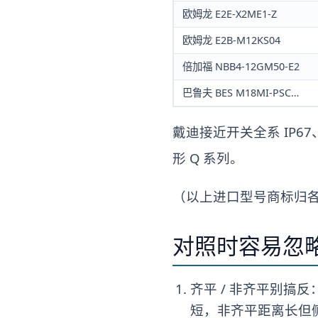
欧姆龙 E2E-X2ME1-Z
欧姆龙 E2B-M12KS04
倍加福 NBB4-12GM50-E2
巴鲁夫 BES M18MI-PSC…
戴迪接近开关全系 IP67、N
形 Q 系列。
（以上进口型号商标归
对照时容易忽
齐平 / 非齐平别搞
短，非齐平距离长但