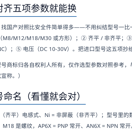
对齐五项参数就能换
，找国产对照比安全件简单得多——不用纠结型号一比
8/M12/M18/M30 或方形）；② 齐平 / 非齐平
NO/NC）；⑤ 电压（DC 10-30V）。把进口型号这五
型号商标归各自权利人所有，仅作选型参数对照参考，
代宣称。）
号命名（看懂就会对）
= 屏蔽（齐平）电感式、Ni = 非屏蔽（非齐平）；型号里的
，M18 是螺纹，AP6X = PNP 常开、AN6X = NPN 常