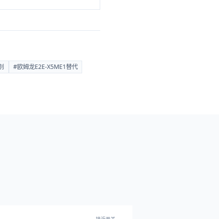
别
#
欧姆龙E2E-X5ME1替代