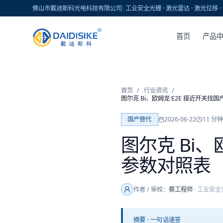
佛山市戴迪斯科光电科技有限公司
|
工业安全光栅 · 激光雷达 · 激光位移
首页
产品
首页
/
行业资讯
/
图尔克 Bi、欧姆龙 E2E 接近开关找
国产替代
2026-06-22
11
分钟
图尔克 Bi
参数对照表（
作者 / 审校：
蔡工程师
·
工业安全
摘要 · 一句话速答