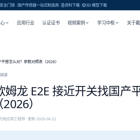
 · 安全门锁 · 国产传感器一站式制造商
|
资料下载
|
3D 模型下载
中心
应用行业
认证证书
视频案例
学习中枢
关于
国产平替怎么对？参数对照表（2026）
阅读
、欧姆龙 E2E 接近开关找国
2026）
光电应用工程师
· 更新
2026-06-22