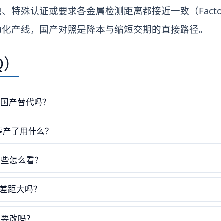
、特殊认证或要求各金属检测距离都接近一致（Factor
动化产线，国产对照是降本与缩短交期的直接路径。
Q）
 能用国产替代吗？
1 停产了用什么？
后缀这些怎么看？
差距大吗？
程序要改吗？