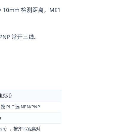
= 10mm 检测距离，ME1
 PNP 常开三线。
迪系列）
 PLC 选 NPN/PNP
m
flush），按齐平/距离对