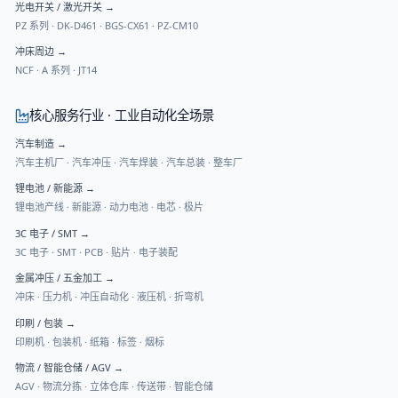
光电开关 / 激光开关
→
PZ 系列
·
DK-D461
·
BGS-CX61
·
PZ-CM10
冲床周边
→
NCF
·
A 系列
·
JT14
核心服务行业 · 工业自动化全场景
汽车制造
→
汽车主机厂 · 汽车冲压 · 汽车焊装 · 汽车总装 · 整车厂
锂电池 / 新能源
→
锂电池产线 · 新能源 · 动力电池 · 电芯 · 极片
3C 电子 / SMT
→
3C 电子 · SMT · PCB · 贴片 · 电子装配
金属冲压 / 五金加工
→
冲床 · 压力机 · 冲压自动化 · 液压机 · 折弯机
印刷 / 包装
→
印刷机 · 包装机 · 纸箱 · 标签 · 烟标
物流 / 智能仓储 / AGV
→
AGV · 物流分拣 · 立体仓库 · 传送带 · 智能仓储