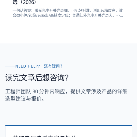
选（2026）
一句话答案：激光光电开关光斑细、可见好对准、测距远精度高，适
合微小件/边缘/远距离/高精度定位；普通红外光电开关光斑大、不可
见但成本低、抗环境光一般，适合常规有无检测。本文从光斑、距
离、精度、可对准性、成本、抗干扰六个维度对比激光与普通光电开
关，并给选型建议与戴迪真实型号。
NEED HELP? · 还有疑问？
读完文章后想咨询？
工程师团队 30 分钟内响应，提供文章涉及产品的详细
选型建议与报价。