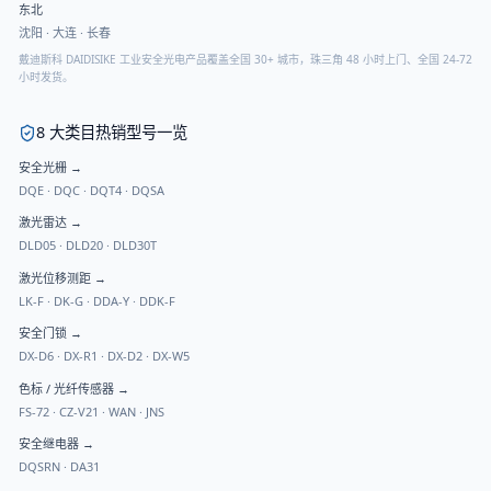
东北
沈阳
·
大连
·
长春
戴迪斯科 DAIDISIKE 工业安全光电产品覆盖全国 30+ 城市，珠三角 48 小时上门、全国 24-72
小时发货。
8 大类目热销型号一览
安全光栅
→
DQE
·
DQC
·
DQT4
·
DQSA
激光雷达
→
DLD05
·
DLD20
·
DLD30T
激光位移测距
→
LK-F
·
DK-G
·
DDA-Y
·
DDK-F
安全门锁
→
DX-D6
·
DX-R1
·
DX-D2
·
DX-W5
色标 / 光纤传感器
→
FS-72
·
CZ-V21
·
WAN
·
JNS
安全继电器
→
DQSRN
·
DA31