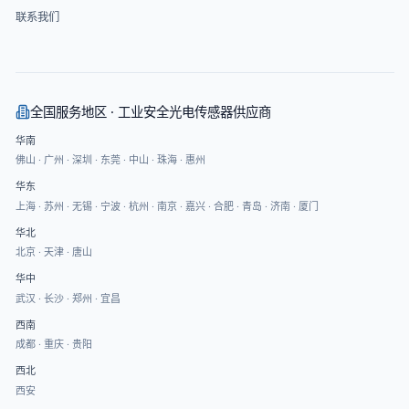
联系我们
全国服务地区 · 工业安全光电传感器供应商
华南
佛山
·
广州
·
深圳
·
东莞
·
中山
·
珠海
·
惠州
华东
上海
·
苏州
·
无锡
·
宁波
·
杭州
·
南京
·
嘉兴
·
合肥
·
青岛
·
济南
·
厦门
华北
北京
·
天津
·
唐山
华中
武汉
·
长沙
·
郑州
·
宜昌
西南
成都
·
重庆
·
贵阳
西北
西安