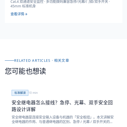
Cat.4 双通道安全监控 · 多功能拨码兼容急停/光幕/门锁/双手开关 ·
45mm 标准机身
查看详情
RELATED ARTICLES · 相关文章
您可能也想读
标准解读
10
min
安全继电器怎么接线？急停、光幕、双手安全回
路设计详解
安全继电器是连接安全输入设备与机器的「安全枢纽」。本文讲解安
全继电器的作用、与普通继电器的区别、急停 / 光幕 / 双手开关的安
全回路接线设计，以及复位与反馈回路要点。