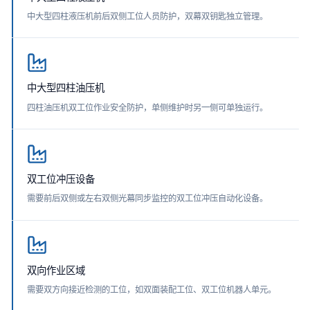
中大型四柱液压机前后双侧工位人员防护，双幕双钥匙独立管理。
58
570
643
DQV58/
60
590
663
DQV60/
62
610
683
DQV62/
中大型四柱油压机
64
630
703
DQV64/
四柱油压机双工位作业安全防护，单侧维护时另一侧可单独运行。
66
650
723
DQV66/
68
670
743
DQV68/
70
690
763
DQV70/
双工位冲压设备
72
710
783
DQV72/
需要前后双侧或左右双侧光幕同步监控的双工位冲压自动化设备。
双向作业区域
需要双方向接近检测的工位，如双面装配工位、双工位机器人单元。