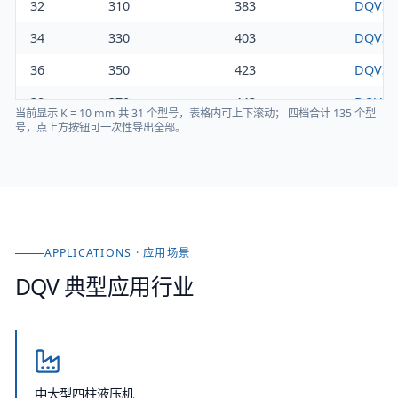
32
310
383
DQV32/
34
330
403
DQV34/
36
350
423
DQV36/
38
370
443
DQV38/
当前显示
K = 10 mm
共
31
个型号，表格内可上下滚动； 四档合计
135
个型
号，点上方按钮可一次性导出全部。
40
390
463
DQV40/
42
410
483
DQV42/
44
430
503
DQV44/
46
450
523
DQV46/
APPLICATIONS · 应用场景
48
470
543
DQV48/
DQV
典型应用行业
50
490
563
DQV50/
52
510
583
DQV52/
54
530
603
DQV54/
56
550
623
DQV56/
中大型四柱液压机