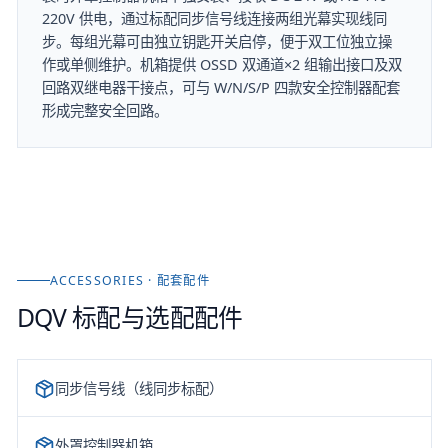
220V 供电，通过标配同步信号线连接两组光幕实现线同
步。每组光幕可由独立钥匙开关启停，便于双工位独立操
作或单侧维护。机箱提供 OSSD 双通道×2 组输出接口及双
回路双继电器干接点，可与 W/N/S/P 四款安全控制器配套
形成完整安全回路。
ACCESSORIES · 配套配件
DQV
标配与选配配件
同步信号线（线同步标配）
外罩控制器机箱