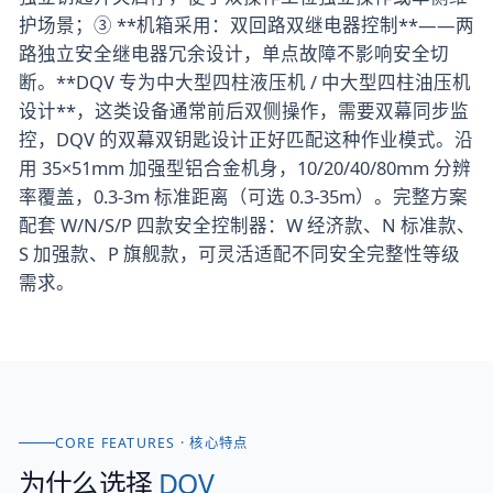
护场景；③ **机箱采用：双回路双继电器控制**——两
路独立安全继电器冗余设计，单点故障不影响安全切
断。**DQV 专为中大型四柱液压机 / 中大型四柱油压机
设计**，这类设备通常前后双侧操作，需要双幕同步监
控，DQV 的双幕双钥匙设计正好匹配这种作业模式。沿
用 35×51mm 加强型铝合金机身，10/20/40/80mm 分辨
率覆盖，0.3-3m 标准距离（可选 0.3-35m）。完整方案
配套 W/N/S/P 四款安全控制器：W 经济款、N 标准款、
S 加强款、P 旗舰款，可灵活适配不同安全完整性等级
需求。
CORE FEATURES · 核心特点
为什么选择
DQV