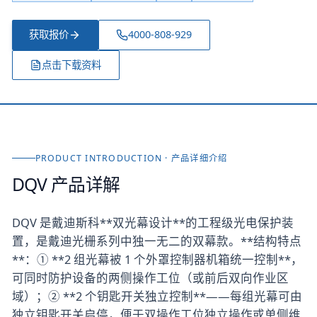
获取报价
4000-808-929
点击下载资料
PRODUCT INTRODUCTION · 产品详细介绍
DQV
产品详解
DQV 是戴迪斯科**双光幕设计**的工程级光电保护装
置，是戴迪光栅系列中独一无二的双幕款。**结构特点
**：① **2 组光幕被 1 个外罩控制器机箱统一控制**，
可同时防护设备的两侧操作工位（或前后双向作业区
域）；② **2 个钥匙开关独立控制**——每组光幕可由
独立钥匙开关启停，便于双操作工位独立操作或单侧维