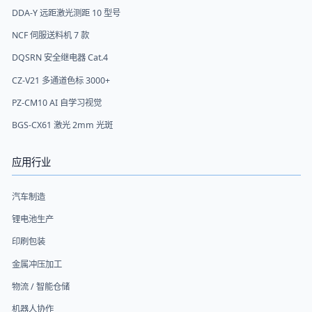
DDA-Y 远距激光测距 10 型号
NCF 伺服送料机 7 款
DQSRN 安全继电器 Cat.4
CZ-V21 多通道色标 3000+
PZ-CM10 AI 自学习视觉
BGS-CX61 激光 2mm 光斑
应用行业
汽车制造
锂电池生产
印刷包装
金属冲压加工
物流 / 智能仓储
机器人协作