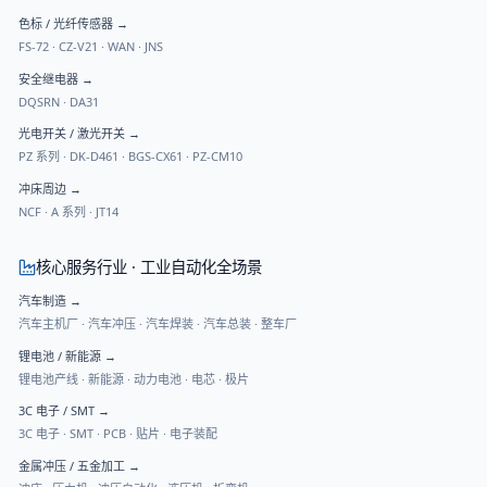
色标 / 光纤传感器
→
FS-72
·
CZ-V21
·
WAN
·
JNS
安全继电器
→
DQSRN
·
DA31
光电开关 / 激光开关
→
PZ 系列
·
DK-D461
·
BGS-CX61
·
PZ-CM10
冲床周边
→
NCF
·
A 系列
·
JT14
核心服务行业 · 工业自动化全场景
汽车制造
→
汽车主机厂 · 汽车冲压 · 汽车焊装 · 汽车总装 · 整车厂
锂电池 / 新能源
→
锂电池产线 · 新能源 · 动力电池 · 电芯 · 极片
3C 电子 / SMT
→
3C 电子 · SMT · PCB · 贴片 · 电子装配
金属冲压 / 五金加工
→