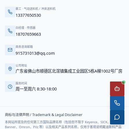
蔡工
·
气动送料机 / 冲床送料机
13377650530
白经理
·
传感器
18707659663
商务咨询邮箱
915731013@qq.com
公司地址
广东省佛山市顺德区北滘镇集成工业园区5栋A梯1002号厂房
服务时间
周一至周六 8:30-18:00
商标与法律声明 / Trademark & Legal Disclaimer
本网站所提及的任何第三方国际品牌名称（包括但不限于 Keyence、SICK、
Banner、Omron、Pilz 等）以及相关产品系列名称，仅用于客观说明戴迪斯科产品