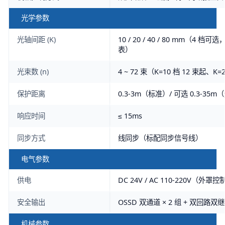
光学参数
光轴间距 (K)
10 / 20 / 40 / 80 mm（4 档
表）
光束数 (n)
4 ~ 72 束（K=10 档 12 束起、K=
保护距离
0.3-3m（标准）/ 可选 0.3-35
响应时间
≤ 15ms
同步方式
线同步（标配同步信号线）
电气参数
供电
DC 24V / AC 110-220V（外
安全输出
OSSD 双通道 × 2 组 + 双回路
机械参数