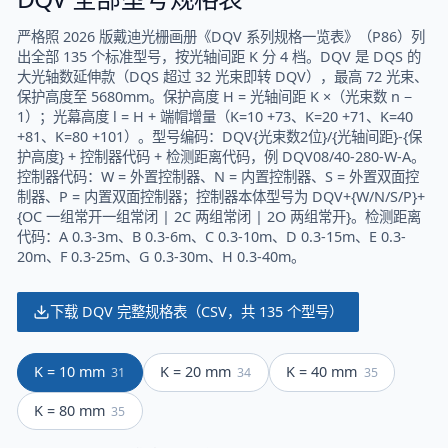
严格照 2026 版戴迪光栅画册《DQV 系列规格一览表》（P86）列
出全部 135 个标准型号，按光轴间距 K 分 4 档。DQV 是 DQS 的
大光轴数延伸款（DQS 超过 32 光束即转 DQV），最高 72 光束、
保护高度至 5680mm。保护高度 H = 光轴间距 K ×（光束数 n −
1）；光幕高度 l = H + 端帽增量（K=10 +73、K=20 +71、K=40
+81、K=80 +101）。型号编码：DQV{光束数2位}/{光轴间距}-{保
护高度} + 控制器代码 + 检测距离代码，例 DQV08/40-280-W-A。
控制器代码：W = 外置控制器、N = 内置控制器、S = 外置双面控
制器、P = 内置双面控制器；控制器本体型号为 DQV+{W/N/S/P}+
{OC 一组常开一组常闭 | 2C 两组常闭 | 2O 两组常开}。检测距离
代码：A 0.3-3m、B 0.3-6m、C 0.3-10m、D 0.3-15m、E 0.3-
20m、F 0.3-25m、G 0.3-30m、H 0.3-40m。
下载
DQV
完整规格表（CSV，共
135
个型号）
K = 10 mm
K = 20 mm
K = 40 mm
31
34
35
K = 80 mm
35