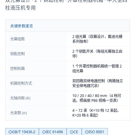
柱液压机专用
关键参数速览
2 组光幕（双幕设计，戴迪光栅
光幕组数
系列独有）
2 个钥匙开关（每组光幕独立启
钥匙控制
停）
1 个外罩控制器机箱统一管理 2
控制机箱
组光幕
双回路双继电器控制（两路独立
机箱控制方式
安全继电器冗余）
10 / 20 / 40 / 80 mm（4 档可
光轴间距 (K)
选，照画册 P86 规格一览表）
4 ~ 72 束（K=10 档 12 束起、
光束数 (n)
K=20 档 6 束起）
GB/T 19436.2
IEC 61496
CE
ISO 9001