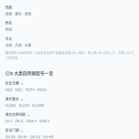
西南
成都
·
重庆
·
贵阳
西北
西安
东北
沈阳
·
大连
·
长春
戴迪斯科 DAIDISIKE 工业安全光电产品覆盖全国 30+ 城市，珠三角 48 小时上门、全国 24-72
小时发货。
8 大类目热销型号一览
安全光栅
→
DQE
·
DQC
·
DQT4
·
DQSA
激光雷达
→
DLD05
·
DLD20
·
DLD30T
激光位移测距
→
LK-F
·
DK-G
·
DDA-Y
·
DDK-F
安全门锁
→
DX-D6
·
DX-R1
·
DX-D2
·
DX-W5