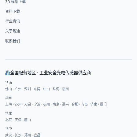
3D 模型下载
资料下载
行业资讯
关于戴迪
联系我们
全国服务地区 · 工业安全光电传感器供应商
华南
佛山
·
广州
·
深圳
·
东莞
·
中山
·
珠海
·
惠州
华东
上海
·
苏州
·
无锡
·
宁波
·
杭州
·
南京
·
嘉兴
·
合肥
·
青岛
·
济南
·
厦门
华北
北京
·
天津
·
唐山
华中
武汉
·
长沙
·
郑州
·
宜昌