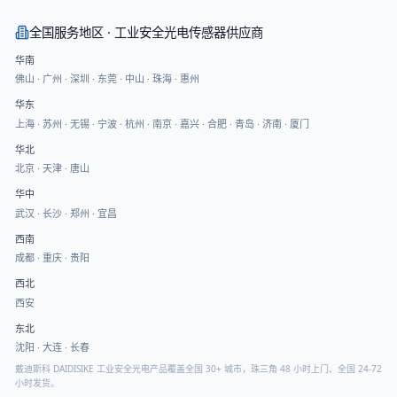
全国服务地区 · 工业安全光电传感器供应商
华南
佛山
·
广州
·
深圳
·
东莞
·
中山
·
珠海
·
惠州
华东
上海
·
苏州
·
无锡
·
宁波
·
杭州
·
南京
·
嘉兴
·
合肥
·
青岛
·
济南
·
厦门
华北
北京
·
天津
·
唐山
华中
武汉
·
长沙
·
郑州
·
宜昌
西南
成都
·
重庆
·
贵阳
西北
西安
东北
沈阳
·
大连
·
长春
戴迪斯科 DAIDISIKE 工业安全光电产品覆盖全国 30+ 城市，珠三角 48 小时上门、全国 24-72
小时发货。