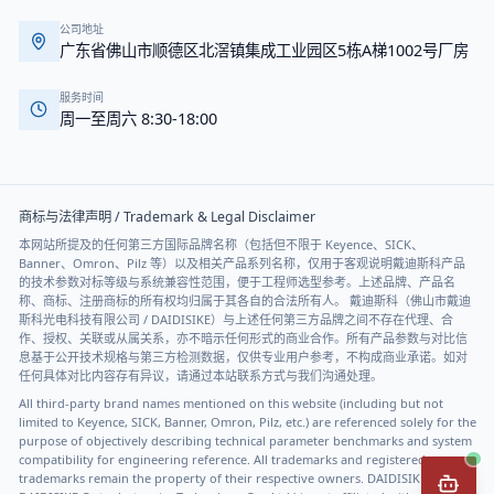
公司地址
广东省佛山市顺德区北滘镇集成工业园区5栋A梯1002号厂房
服务时间
周一至周六 8:30-18:00
商标与法律声明 / Trademark & Legal Disclaimer
本网站所提及的任何第三方国际品牌名称（包括但不限于 Keyence、SICK、
Banner、Omron、Pilz 等）以及相关产品系列名称，仅用于客观说明戴迪斯科产品
的技术参数对标等级与系统兼容性范围，便于工程师选型参考。上述品牌、产品名
称、商标、注册商标的所有权均归属于其各自的合法所有人。 戴迪斯科（佛山市戴迪
斯科光电科技有限公司 / DAIDISIKE）与上述任何第三方品牌之间不存在代理、合
作、授权、关联或从属关系，亦不暗示任何形式的商业合作。所有产品参数与对比信
息基于公开技术规格与第三方检测数据，仅供专业用户参考，不构成商业承诺。如对
任何具体对比内容存有异议，请通过本站联系方式与我们沟通处理。
All third-party brand names mentioned on this website (including but not
limited to Keyence, SICK, Banner, Omron, Pilz, etc.) are referenced solely for the
purpose of objectively describing technical parameter benchmarks and system
compatibility for engineering reference. All trademarks and registered
trademarks remain the property of their respective owners. DAIDISIKE (Foshan