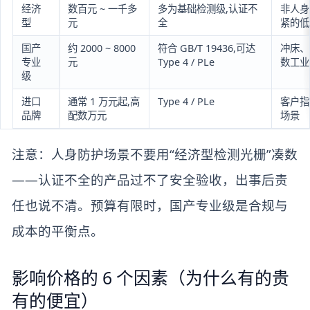
经济
数百元 ~ 一千多
多为基础检测级,认证不
非人身
型
元
全
紧的低
国产
约 2000 ~ 8000
符合 GB/T 19436,可达
冲床、
专业
元
Type 4 / PLe
数工业
级
进口
通常 1 万元起,高
Type 4 / PLe
客户指
品牌
配数万元
场景
注意：人身防护场景不要用“经济型检测光栅”凑数
——认证不全的产品过不了安全验收，出事后责
任也说不清。预算有限时，国产专业级是合规与
成本的平衡点。
影响价格的 6 个因素（为什么有的贵
有的便宜）