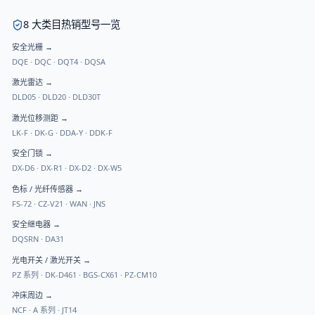
8 大类目热销型号一览
安全光栅
→
DQE
·
DQC
·
DQT4
·
DQSA
激光雷达
→
DLD05
·
DLD20
·
DLD30T
激光位移测距
→
LK-F
·
DK-G
·
DDA-Y
·
DDK-F
安全门锁
→
DX-D6
·
DX-R1
·
DX-D2
·
DX-W5
色标 / 光纤传感器
→
FS-72
·
CZ-V21
·
WAN
·
JNS
安全继电器
→
DQSRN
·
DA31
光电开关 / 激光开关
→
PZ 系列
·
DK-D461
·
BGS-CX61
·
PZ-CM10
冲床周边
→
NCF
·
A 系列
·
JT14