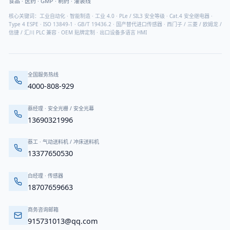
食品 · 医药 · GMP · 制药 · 灌装线
核心关键词：工业自动化 · 智能制造 · 工业 4.0 · PLe / SIL3 安全等级 · Cat.4 安全继电器 ·
Type 4 ESPE · ISO 13849-1 · GB/T 19436.2 · 国产替代进口传感器 · 西门子 / 三菱 / 欧姆龙 /
信捷 / 汇川 PLC 兼容 · OEM 贴牌定制 · 出口设备多语言 HMI
全国服务热线
4000-808-929
蔡经理
·
安全光栅 / 安全光幕
13690321996
蔡工
·
气动送料机 / 冲床送料机
13377650530
白经理
·
传感器
18707659663
商务咨询邮箱
915731013@qq.com